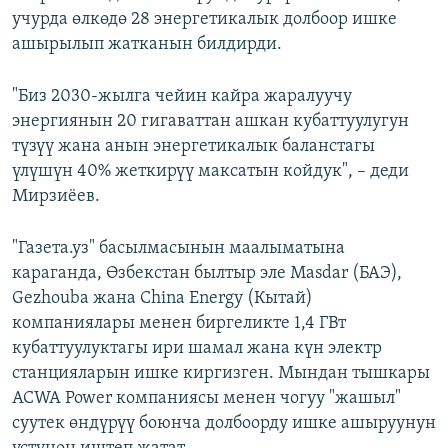
учурда өлкөдө 28 энергетикалык долбоор ишке
ашырылып жатканын билдирди.
"Биз 2030-жылга чейин кайра жаралуучу
энергиянын 20 гигаваттан ашкан кубаттуулугун
түзүү жана анын энергетикалык баланстагы
үлүшүн 40% жеткирүү максатын койдук", – деди
Мирзиёев.
"Газета.уз" басылмасынын маалыматына
караганда, Өзбекстан былтыр эле Masdar (БАЭ),
Gezhouba жана China Energy (Кытай)
компаниялары менен биргеликте 1,4 ГВт
кубаттуулуктагы ири шамал жана күн электр
станцияларын ишке киргизген. Мындан тышкары
ACWA Power компаниясы менен чогуу "жашыл"
суутек өндүрүү боюнча долбоорду ишке ашыруунун