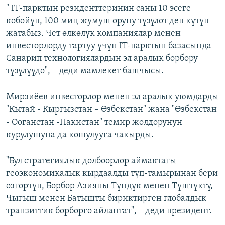
" IT-парктын резиденттеринин саны 10 эсеге
көбөйүп, 100 миң жумуш оруну түзүлөт деп күтүп
жатабыз. Чет өлкөлүк компаниялар менен
инвесторлорду тартуу үчүн IT-парктын базасында
Санарип технологиялардын эл аралык борбору
түзүлүүдө", – деди мамлекет башчысы.
Мирзиёев инвесторлор менен эл аралык уюмдарды
"Кытай - Кыргызстан – Өзбекстан" жана "Өзбекстан
- Ооганстан -Пакистан" темир жолдорунун
курулушуна да кошулууга чакырды.
"Бул стратегиялык долбоорлор аймактагы
геоэкономикалык кырдаалды түп-тамырынан бери
өзгөртүп, Борбор Азияны Түндүк менен Түштүктү,
Чыгыш менен Батышты бириктирген глобалдык
транзиттик борборго айлантат", – деди президент.