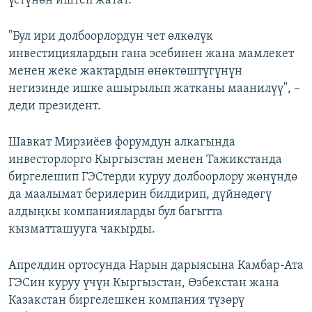
үстүнөн иштеп жатат.
"Бул ири долбоорлордун чет өлкөлүк
инвестициялардын гана эсебинен жана мамлекет
менен жеке жактардын өнөктөштүгүнүн
негизинде ишке ашырылып жатканы маанилүү", –
деди президент.
Шавкат Мирзиёев форумдун алкагында
инвесторлорго Кыргызстан менен Тажикстанда
биргелешип ГЭСтерди куруу долбоорлору жөнүндө
да маалымат берилерин билдирип, дүйнөдөгү
алдыңкы компанияларды бул багытта
кызматташууга чакырды.
Апрелдин ортосунда Нарын дарыясына Камбар-Ата
ГЭСин куруу үчүн Кыргызстан, Өзбекстан жана
Казакстан биргелешкен компания түзөрү