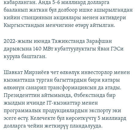
кабарланган. Анда 5-6 миллиард долларга
бааланып жаткан бул долбоор ишке ашырылгандан
кийин станциянын акциялары менен активдери
Кыргызстандын менчигине өтөрү айтылган.
2022-жылы июнда Тажикстанда Зарафшан
дарыясына 140 МВт кубаттуулуктагы Яван ГЭСи
курула баштаган.
Шавкат Мирзиёев чет өлкөлүк инвесторлор менен
кызматташа турган багыттардын бири катары
өлкөнүн санарип трансформациясын да атады.
Президенттин айтымында, Өзбекстанда бир
жылдын ичинде IT-кызматтар менен
программалык продукциялардын экспорту эки
эсеге өстү. Келечекте бул көрсөткүчтү 5 миллиард
долларга чейин жеткирүү пландалууда.