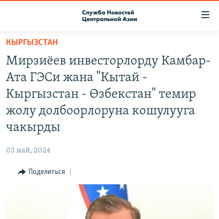
Ссылки
доступа
Вернуться
КЫРГЫЗСТАН
к
О ПРОЕКТЕ
Мирзиёев инвесторлорду Камбар-
основному
ПОДПИСКА
содержанию
Ата ГЭСи жана "Кытай -
КОНТАКТЫ
Вернутся
Кыргызстан - Өзбекстан" темир
к
RFE/RL ДИРЕКТ
жолу долбоорлоруна кошулууга
главной
НАСТОЯЩЕЕ ВРЕМЯ
навигации
чакырды
Вернутся
МИГРАНТ МЕДИА
к
03 май, 2024
поиску
Поделиться