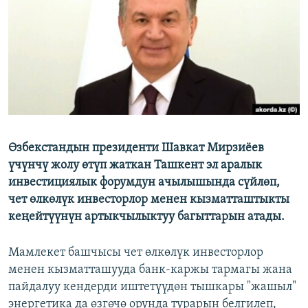
Өзбекстандын президенти Шавкат Мирзиёев
үчүнчү жолу өтүп жаткан Ташкент эл аралык
инвестициялык форумдун ачылышында сүйлөп,
чет өлкөлүк инвесторлор менен кызматташтыкты
кеңейтүүнүн артыкчылыктуу багыттарын атады.
Мамлекет башчысы чет өлкөлүк инвесторлор
менен кызматташууда банк-каржы тармагы жана
пайдалуу кендерди иштетүүдөн тышкары "жашыл"
энергетика да өзгөчө орунда турарын белгилеп,