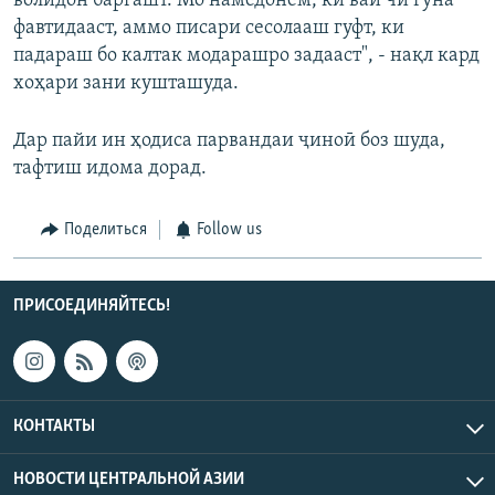
волидон баргашт. Мо намедонем, ки вай чи гуна
фавтидааст, аммо писари сесолааш гуфт, ки
падараш бо калтак модарашро задааст", - нақл кард
хоҳари зани кушташуда.
Дар пайи ин ҳодиса парвандаи ҷиноӣ боз шуда,
тафтиш идома дорад.
Поделиться
Follow us
ПРИСОЕДИНЯЙТЕСЬ!
КОНТАКТЫ
НОВОСТИ ЦЕНТРАЛЬНОЙ АЗИИ