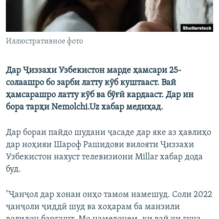
Иллюстративное фото
Дар Ҷиззахи Узбекистон марде ҳамсари 25-
солаашро бо зарби латту кӯб куштааст. Вай
ҳамсарашро латту кӯб ва бӯғӣ кардааст. Дар ин
бора тарҳи Nemolchi.Uz хабар медиҳад.
Дар бораи пайдо шудани ҷасаде дар яке аз ҳавлиҳо
дар ноҳияи Шароф Рашидови вилояти Ҷиззахи
Узбекистон нахуст телевизиони Millar хабар дода
буд.
"Ҷанҷол дар хонаи онҳо тамом намешуд. Соли 2022
ҷанҷоли ҷиддӣ шуд ва хоҳарам ба манзили