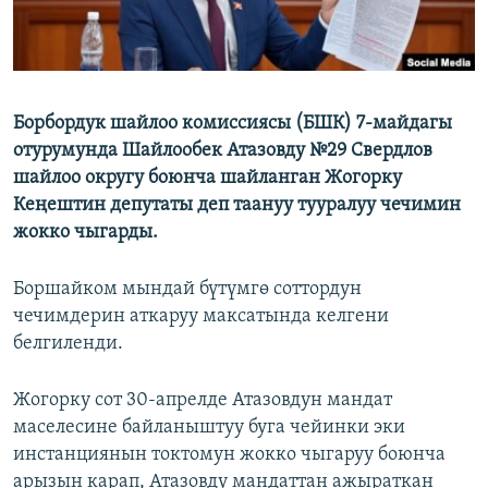
Борбордук шайлоо комиссиясы (БШК) 7-майдагы
отурумунда Шайлообек Атазовду №29 Свердлов
шайлоо округу боюнча шайланган Жогорку
Кеңештин депутаты деп таануу тууралуу чечимин
жокко чыгарды.
Боршайком мындай бүтүмгө соттордун
чечимдерин аткаруу максатында келгени
белгиленди.
Жогорку сот 30-апрелде Атазовдун мандат
маселесине байланыштуу буга чейинки эки
инстанциянын токтомун жокко чыгаруу боюнча
арызын карап, Атазовду мандаттан ажыраткан