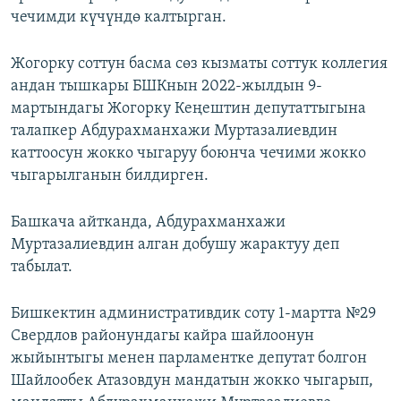
чечимди күчүндө калтырган.
Жогорку соттун басма сөз кызматы соттук коллегия
андан тышкары БШКнын 2022-жылдын 9-
мартындагы Жогорку Кеңештин депутаттыгына
талапкер Абдурахманхажи Муртазалиевдин
каттоосун жокко чыгаруу боюнча чечими жокко
чыгарылганын билдирген.
Башкача айтканда, Абдурахманхажи
Муртазалиевдин алган добушу жарактуу деп
табылат.
Бишкектин административдик соту 1-мартта №29
Свердлов районундагы кайра шайлоонун
жыйынтыгы менен парламентке депутат болгон
Шайлообек Атазовдун мандатын жокко чыгарып,