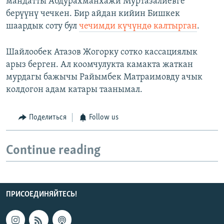
мандатты Абдурахманхажи Муртазалиевге
берүүнү чечкен. Бир айдан кийин Бишкек
шаардык соту бул
чечимди күчүндө калтырган
.
Шайлообек Атазов Жогорку сотко кассациялык
арыз берген. Ал коомчулукта камакта жаткан
мурдагы бажычы Райымбек Матраимовду ачык
колдогон адам катары таанымал.
Поделиться
Follow us
Continue reading
ПРИСОЕДИНЯЙТЕСЬ!