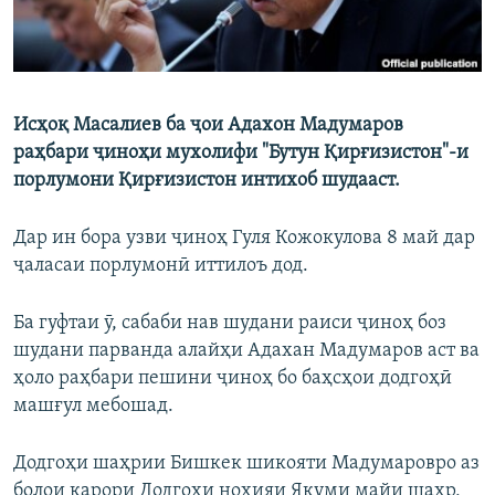
Исҳоқ Масалиев ба ҷои Адахон Мадумаров
раҳбари ҷиноҳи мухолифи "Бутун Қирғизистон"-и
порлумони Қирғизистон интихоб шудааст.
Дар ин бора узви ҷиноҳ Гуля Кожокулова 8 май дар
ҷаласаи порлумонӣ иттилоъ дод.
Ба гуфтаи ӯ, сабаби нав шудани раиси ҷиноҳ боз
шудани парванда алайҳи Адахан Мадумаров аст ва
ҳоло раҳбари пешини ҷиноҳ бо баҳсҳои додгоҳӣ
машғул мебошад.
Додгоҳи шаҳрии Бишкек шикояти Мадумаровро аз
болои қарори Додгоҳи ноҳияи Якуми майи шаҳр,