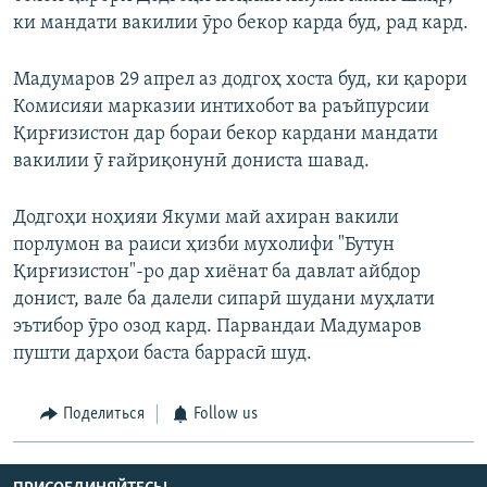
ки мандати вакилии ӯро бекор карда буд, рад кард.
Мадумаров 29 апрел аз додгоҳ хоста буд, ки қарори
Комисияи марказии интихобот ва раъйпурсии
Қирғизистон дар бораи бекор кардани мандати
вакилии ӯ ғайриқонунӣ дониста шавад.
Додгоҳи ноҳияи Якуми май ахиран вакили
порлумон ва раиси ҳизби мухолифи "Бутун
Қирғизистон"-ро дар хиёнат ба давлат айбдор
донист, вале ба далели сипарӣ шудани муҳлати
эътибор ӯро озод кард. Парвандаи Мадумаров
пушти дарҳои баста баррасӣ шуд.
Поделиться
Follow us