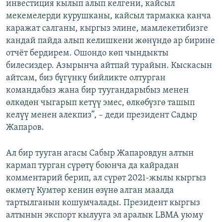
инвестиция кылып алып келгени, кайсыл
мекемелерди курушканы, кайсыл тармакка канча
каражат салганы, кыргыз элине, мамлекетибизге
кандай пайда алып келишкени жөнүндө ар бирине
отчёт бердирем. Ошондо көп чындыкты
билесиздер. Азырынча айтпай турайын. Кыскасын
айтсам, биз бүгүнкү бийликте олтурган
командабыз жана бир туугандарыбыз менен
өлкөдөн чыгарып кетүү эмес, өлкөбүзгө ташып
келүү менен алекпиз”, – деди президент Садыр
Жапаров.
Ал бир тууган агасы Сабыр Жапаровдун алтын
кармап турган сүрөтү боюнча да кайрадан
комментарий берип, ал сүрөт 2021-жылы кыргыз
өкмөтү Кумтөр кенин өзүнө алган маалда
тартылганын кошумчалады. Президент кыргыз
алтынын экспорт кылууга эл аралык LBMA уюму