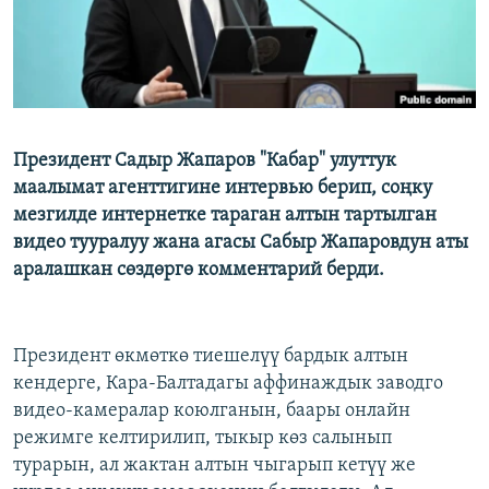
Президент Садыр Жапаров "Кабар" улуттук
маалымат агенттигине интервью берип, соңку
мезгилде интернетке тараган алтын тартылган
видео тууралуу жана агасы Сабыр Жапаровдун аты
аралашкан сөздөргө комментарий берди.
Президент өкмөткө тиешелүү бардык алтын
кендерге, Кара-Балтадагы аффинаждык заводго
видео-камералар коюлганын, баары онлайн
режимге келтирилип, тыкыр көз салынып
турарын, ал жактан алтын чыгарып кетүү же