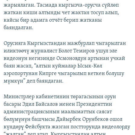
жарыялаган. Тасмада кыргызча-орусча сүйлөп
жаткан киши алтынды чет жактан тосуп алып,
кайсы бир адамга отчёт берип жатканы
баяндалган.
Орусияга Кыргызстандан мажбурлап чыгарылган
иликтөөчү журналист Болот Темиров ушул эле
видеонун негизинде Осмоновдун артынан учкай
баян жасап, “алтын куймалар Ысык-Көл
аэропортунан Кипрге чыгарылып кеткен болушу
мүмкүн” деп баяндаган.
Министрлер кабинетинин төрагасынын орун
басары Эдил Байсалов менен Президенттин
администрациясынын маалыматтык саясат
бөлүмүнүн башчысы Дайырбек Орунбеков ошол
күндөрү Фейсбукта жазган постторунда видеолорду
“жалган” деп атап, Кыргызстандан алтын