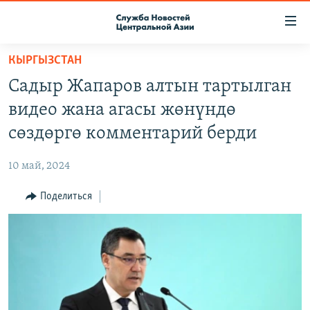
Ссылки
доступа
Вернуться
КЫРГЫЗСТАН
к
О ПРОЕКТЕ
Садыр Жапаров алтын тартылган
основному
ПОДПИСКА
содержанию
видео жана агасы жөнүндө
КОНТАКТЫ
Вернутся
сөздөргө комментарий берди
к
RFE/RL ДИРЕКТ
главной
10 май, 2024
НАСТОЯЩЕЕ ВРЕМЯ
навигации
Вернутся
Поделиться
МИГРАНТ МЕДИА
к
поиску