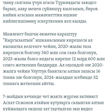
тыюу салганы үчүн агасы Түркиядагы заводго
барып, алар менен сүйлөшүү кылганын, бирок
кийин агасына мамлекеттин ишине
кийлигишпөөнү эскерткенин кеп кылды.
Мамлекет башчы өкмөткө караштуу
“Кыргызалтын” ишканасынын кирешеси ал
кызматка келгенге чейин, 2020-жылы таза
кирешеси болгону 340 млн сом гана болгонун,
2023-жылы болсо андагы киреше 12 млрд 600 млн
сомго жеткенин билдирди. Ал ошондой эле 2020-
жылга чейин Улуттук банктагы алтын запасы 16
тонна эле болгонун, 2024-жылдын эсебинде 52
тоннага жеткенин айтты.
7-майдын кечинде чет жакта жүргөн активист
Асхат Осмонов атайын кутуларга салынган алтын
куймаларга окшош зат тартылган эки видео