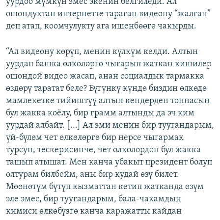
уурдоо мүмкүн эмес экенин белгиледи. Ал
ошондуктан интернетте тараган видеону “жалган”
деп атап, коомчулукту ага ишенбөөгө чакырды.
“Ал видеону көрүп, менин күлкүм келди. Алтын
уурдап башка өлкөлөргө чыгарып жаткан кишилер
ошондой видео жасап, анан социалдык тармакка
өздөрү таратат беле? Бүгүнкү күндө биздин өлкөдө
мамлекетке тийиштүү алтын кендерден тоннасын
бул жакка коёлу, бир грамм алтынды да эч ким
уурдай албайт. [...] Ал эми менин бир туугандарым,
үй-бүлөм чет өлкөлөргө бир нерсе чыгармак
турсун, тескерисинче, чет өлкөлөрдөн бул жакка
ташып атышат. Мен канча убакыт президент болуп
олтурам билбейм, аны бир кудай өзү билет.
Мөөнөтүм бүтүп кызматтан кетип жатканда өзүм
эле эмес, бир туугандарым, бала-чакамдын
кимиси өлкөбүзгө канча каражатты кайдан