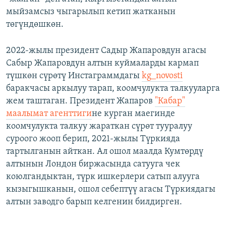
мыйзамсыз чыгарылып кетип жатканын
төгүндөшкөн.
2022-жылы президент Садыр Жапаровдун агасы
Сабыр Жапаровдун алтын куймаларды кармап
түшкөн сүрөтү Инстаграммдагы
kg_novosti
баракчасы аркылуу тарап, коомчулукта талкууларга
жем таштаган. Президент Жапаров
"Кабар"
маалымат агенттиги
не курган маегинде
коомчулукта талкуу жараткан сүрөт тууралуу
суроого жооп берип, 2021-жылы Түркияда
тартылганын айткан. Ал ошол маалда Кумтөрдү
алтынын Лондон биржасында сатууга чек
коюлгандыктан, түрк ишкерлери сатып алууга
кызыгышканын, ошол себептүү агасы Түркиядагы
алтын заводго барып келгенин билдирген.