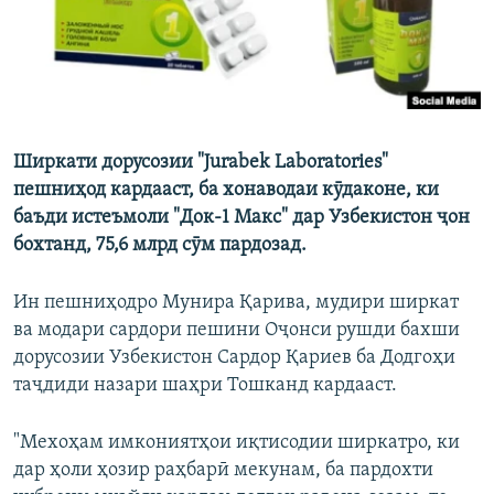
Ширкати дорусозии "Jurabek Laboratories"
пешниҳод кардааст, ба хонаводаи кӯдаконе, ки
баъди истеъмоли "Док-1 Макс" дар Узбекистон ҷон
бохтанд, 75,6 млрд сӯм пардозад.
Ин пешниҳодро Мунира Қарива, мудири ширкат
ва модари сардори пешини Оҷонси рушди бахши
дорусозии Узбекистон Сардор Қариев ба Додгоҳи
таҷдиди назари шаҳри Тошканд кардааст.
"Мехоҳам имкониятҳои иқтисодии ширкатро, ки
дар ҳоли ҳозир раҳбарӣ мекунам, ба пардохти