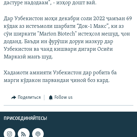
дастуре надодаам", - изҳор дошт вай.
Дар Узбекистон моҳи декабри соли 2022 ҷамъан 69
кӯдак аз истеъмоли шарбати “Док-1 Макс”, ки аз
сӯи ширкати "Marion Biotech" истеҳсол мешуд, ҷон
доданд. Баъди ин фурӯши доруи мазкур дар
Узбекистон ва чанд кишвари дигари Осиёи
Марказӣ манъ шуд.
Хадамоти амнияти Узбекистон дар робита ба
марги кӯдакон парвандаи ҷиноӣ боз кард.
Поделиться
Follow us
ПРИСОЕДИНЯЙТЕСЬ!