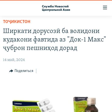
Ссылки
доступа
Вернуться
ТОҶИКИСТОН
к
О ПРОЕКТЕ
Ширкати дорусозӣ ба волидони
основному
ПОДПИСКА
содержанию
кудакони фавтида аз "Док-1 Макс"
КОНТАКТЫ
Вернутся
ҷуброн пешниҳод дорад
к
RFE/RL ДИРЕКТ
главной
14 май, 2024
НАСТОЯЩЕЕ ВРЕМЯ
навигации
Вернутся
Поделиться
МИГРАНТ МЕДИА
к
поиску