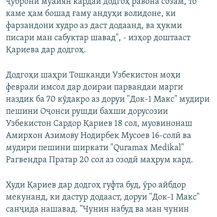
ҷуброни муайян кардаи додгоҳ равона созам, то
каме ҳам бошад ғаму андуҳи волидоне, ки
фарзандони худро аз даст додаанд, ва ҳукми
писари ман сабуктар шавад", - изҳор доштааст
Қариева дар додгоҳ.
Додгоҳи шаҳри Тошканди Узбекистон моҳи
феврали имсол дар доираи парвандаи марги
наздик ба 70 кӯдакро аз доруи "Док-1 Макс" мудири
пешини Оҷонси рушди бахши дорусозии
Узбекистон Сардор Қариев 18 сол, муовинонаш
Амирхон Азимову Нодирбек Мусоев 16-солӣ ва
мудири пешини ширкати "Quramax Medikal"
Рагвендра Пратар 20 сол аз озодӣ маҳрум кард.
Худи Қариев дар додгоҳ гуфта буд, ӯро айбдор
мекунанд, ки дастур додааст, доруи "Док-1 Макс"
санҷида нашавад. "Чунин набуд ва ман чунин