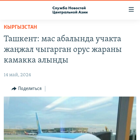
Ссылки
доступа
Вернуться
КЫРГЫЗСТАН
к
О ПРОЕКТЕ
Ташкент: мас абалында учакта
основному
ПОДПИСКА
содержанию
жаңжал чыгарган орус жараны
КОНТАКТЫ
Вернутся
камакка алынды
к
RFE/RL ДИРЕКТ
главной
14 май, 2024
НАСТОЯЩЕЕ ВРЕМЯ
навигации
Вернутся
Поделиться
МИГРАНТ МЕДИА
к
поиску