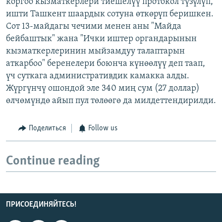
коргоо кызматкерлери тиешелүү протокол түзүлүп,
ишти Ташкент шаардык сотуна өткөрүп беришкен.
Сот 13-майдагы чечими менен аны "Майда
бейбаштык" жана "Ички иштер органдарынын
кызматкерлеринин мыйзамдуу талаптарын
аткарбоо" беренелери боюнча күнөөлүү деп таап,
үч суткага административдик камакка алды.
Жүргүнчү ошондой эле 340 миң сум (27 доллар)
өлчөмүндө айып пул төлөөгө да милдеттендирилди.
Поделиться
Follow us
Continue reading
ПРИСОЕДИНЯЙТЕСЬ!