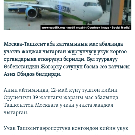
Москва-Ташкент аба каттамынын мас абалында
учакта жаңжал чыгарган жүргүнчүсү укук коргоо
органдарына өткөрүлүп берилди. Бул тууралуу
Өзбекстандын Жогорку сотунун басма сөз катчысы
Азиз Обидов билдирди.
Анын айтымында, 12-май күнү түштөн кийин
Орусиянын 39 жаштагы жараны мас абалында
Ташкенттен Москвага учкан учакта жаңжал
чыгарган.
Учак Ташкент аэропортуна конгондон кийин укук