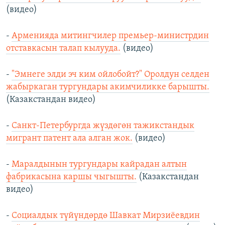
(видео)
-
Арменияда митингчилер премьер-министрдин
отставкасын талап кылууда.
(видео)
-
"Эмнеге элди эч ким ойлобойт?" Оролдун селден
жабыркаган тургундары акимчиликке барышты.
(Казакстандан видео)
-
Санкт-Петербургда жүздөгөн тажикстандык
мигрант патент ала алган жок.
(видео)
-
Маралдынын тургундары кайрадан алтын
фабрикасына каршы чыгышты.
(Казакстандан
видео)
-
Социалдык түйүндөрдө Шавкат Мирзиёевдин