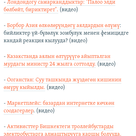
-
Лондондогу самарканддыктар: "Палоо элди
бөлбөйт, бириктирет".
(видео)
-
Борбор Азия өлкөлөрүндөгү аялдардын өлүмү
:
бийликтер үй-бүлөлүк зомбулук менен фемицидге
кандай реакция кылууда? (видео)
-
Казакстанда аялын өлтүрүүгө айыпталган
мурдагы министр 24 жылга соттолду.
(видео)
-
Ооганстан: Суу ташкында жүздөгөн кишинин
өмүрү кыйылды.
(видео)
-
Маркетплейс: базардан интернетке көчкөн
соодагерлер
. (видео)
-
Активисттер Бишкектеги троллейбустарды
электробустарга алмаштырууга каршы болууда.