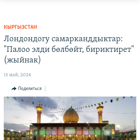
Ссылки
доступа
О ПРОЕКТЕ
Вернуться
ПОДПИСКА
КЫРГЫЗСТАН
к
КОНТАКТЫ
Лондондогу самарканддыктар:
основному
RFE/RL ДИРЕКТ
содержанию
"Палоо элди бөлбөйт, бириктирет"
Вернутся
(жыйнак)
НАСТОЯЩЕЕ ВРЕМЯ
к
МИГРАНТ МЕДИА
главной
15 май, 2024
навигации
Вернутся
Поделиться
к
поиску