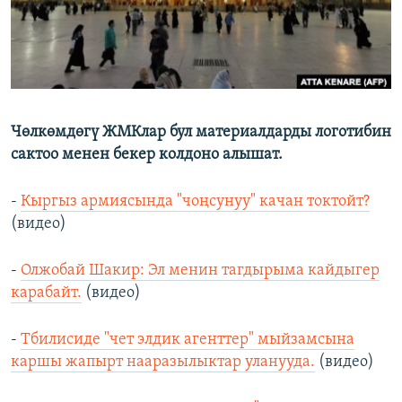
Чөлкөмдөгү ЖМКлар бул материалдарды логотибин
сактоо менен бекер колдоно алышат.
-
Кыргыз армиясында "чоңсунуу" качан токтойт?
(видео)
-
Олжобай Шакир: Эл менин тагдырыма кайдыгер
карабайт.
(видео)
-
Тбилисиде "чет элдик агенттер" мыйзамсына
каршы жапырт нааразылыктар уланууда.
(видео)