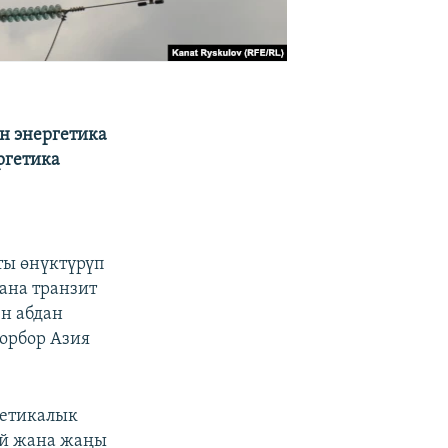
ын энергетика
ргетика
ты өнүктүрүп
жана транзит
н абдан
орбор Азия
гетикалык
ай жана жаңы