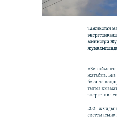
Тажикстан м
энергетикалы
министри Жу
жумалыгында
«Биз аймакта
жатабыз. Биз
боюнча коңшу
тыгыз кызмат
энергетика си
2021-жылдын 
системасына 