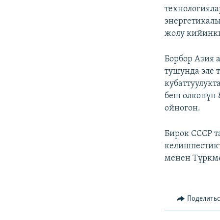
технологиял
энергетикалы
жолу кийинк
Борбор Азия 
тушунда эле 
кубаттуулукт
беш өлкөнүн 
ойногон.
Бирок СССР т
келишпестикт
менен Түркмө
Поделить