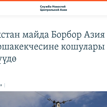
стан майда Борбор Азия
ошакекчесине кошулары
үүдө
ся