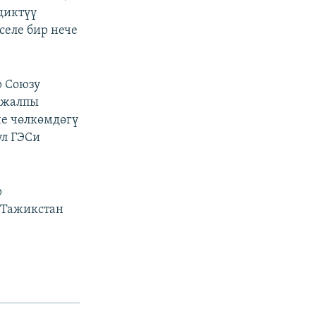
диктүү
селе бир нече
р Союзу
н жалпы
че чөлкөмдөгү
ул ГЭСи
р
 Тажикстан