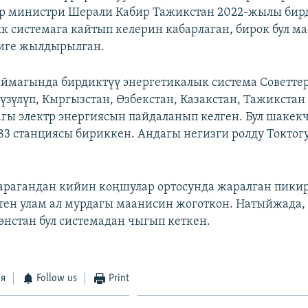
ар министри Шерали Кабир Тажикстан 2022-жылы бир
к системага кайтып келерин кабарлаган, бирок бул ма
иге жылдырылган.
аймагында бирдиктүү энергетикалык система Советте
түзүлүп, Кыргызстан, Өзбекстан, Казакстан, Тажикста
агы электр энергиясын пайдаланып келген. Бул шакек
83 станциясы бириккен. Андагы негизги ролду Токтог
арагандан кийин коңшулар ортосунда жаралган пики
ен улам ал мурдагы маанисин жоготкон. Натыйжада,
нстан бул системадан чыгып кеткен.
ся
Follow us
Print