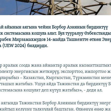
ай айынын аягына чейин Борбор Азиянын бирдиктүү
к системасына кошула алат. Бул тууралуу Өзбекстанд
рабек Мирзамахмудов 14-майда Ташкентте өткөн Эне
 (UEW 2024) билдирди.
р аралык соода жана аймактар аралык кызматташтык
 электр энергиясын жеткирүү, экспорттоо, импорттоо 
ларыбыз – Казакстан, Кыргызстан, Түркмөнстан мене
ташып жатабыз. Ушул айда Тажикстан да бирдиктүү Б
стемасына кошулат деп күтүп жатабыз», - деди ал.
аягында Тажикстан Борбор Азиянын бирдиктүү энер
кайтып келүүнү талкуулай баштаган. Өлкөнүн өнөр ж