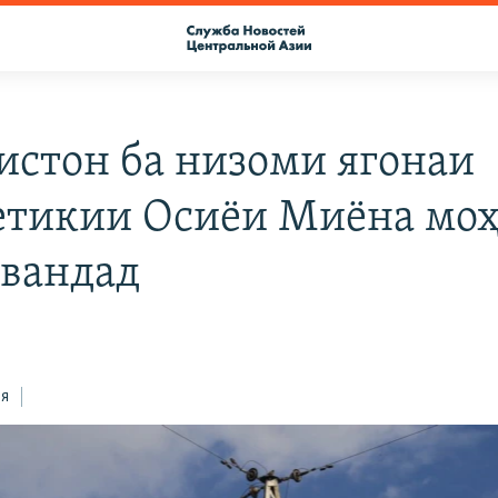
истон ба низоми ягонаи
етикии Осиёи Миёна мо
вандад
ся