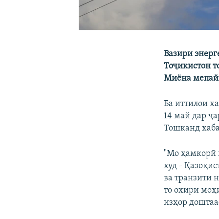
Вазири энерг
Тоҷикистон т
Миёна мепай
Ба иттилои ха
14 май дар ҷ
Тошканд хаба
"Мо ҳамкорӣ 
худ - Қазоқи
ва транзити 
то охири моҳ
изҳор доштаа