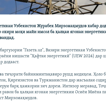
етикаи Узбекистон Журабек Мирзомаҳмудов хабар дод
о охири моҳи майи имсол ба ҳалқаи ягонаи энергетик
вандад.
баргузории "Газета.uz", Вазири энергетикаи Узбекисто
араёни нишасти "Ҳафтаи энергетикӣ" (UEW 2024) дар 
р додааст.
ва тиҷорати байниминтақавиро рушд медиҳем. Ҳоло б
стон, Қирғизистон ва Туркманистон дар масъалаи содир
неруи барқ ҳамкории зич дорем. Интизор меравад, То
и равон ба ҳалқаи ягонаи энергетикии Осиёи Миёна па
ст Мирзомаҳмудов.