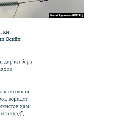
, ки
ии Осиёи
н дар ин бора
шаҳри
о ҳамсояҳои
от, воридот
ҷикистон ҳам
йвандад", -