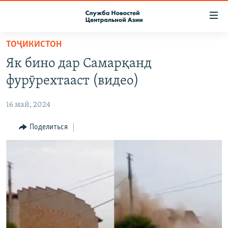
Ссылки
доступа
Вернуться
ТОҶИКИСТОН
к
О ПРОЕКТЕ
Як бино дар Самарқанд
основному
ПОДПИСКА
содержанию
фурӯрехтааст (видео)
КОНТАКТЫ
Вернутся
к
16 май, 2024
RFE/RL ДИРЕКТ
главной
НАСТОЯЩЕЕ ВРЕМЯ
Поделиться
навигации
Вернутся
МИГРАНТ МЕДИА
к
поиску