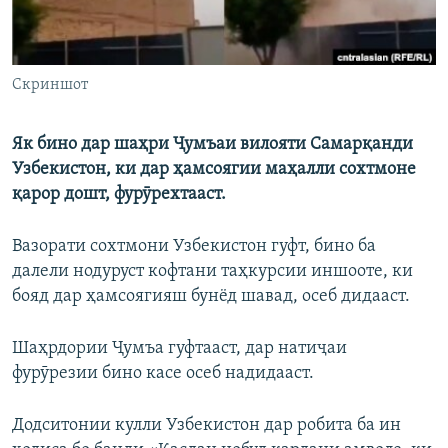
Скриншот
Як бино дар шаҳри Ҷумъаи вилояти Самарқанди
Узбекистон, ки дар ҳамсоягии маҳалли сохтмоне
қарор дошт, фурӯрехтааст.
Вазорати сохтмони Узбекистон гуфт, бино ба
далели нодуруст кофтани таҳкурсии иншооте, ки
бояд дар ҳамсоягияш бунёд шавад, осеб дидааст.
Шаҳрдории Ҷумъа гуфтааст, дар натиҷаи
фурӯрезии бино касе осеб надидааст.
Додситонии кулли Узбекистон дар робита ба ин