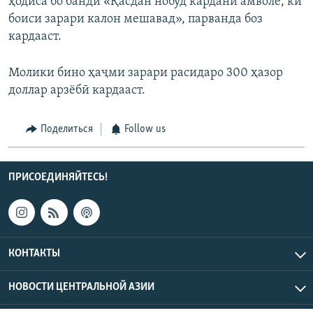
ҳодиса бо банди «Қасдан нобуд кардани амволе, ки
боиси зарари калон мешавад», парванда боз
кардааст.
Молики бино ҳаҷми зарари расидаро 300 ҳазор
доллар арзёбӣ кардааст.
Поделиться
Follow us
ПРИСОЕДИНЯЙТЕСЬ!
КОНТАКТЫ
НОВОСТИ ЦЕНТРАЛЬНОЙ АЗИИ