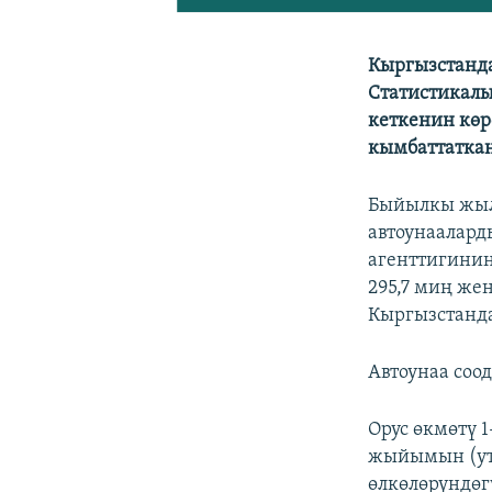
Кыргызстанда
Статистикалы
кеткенин көр
кымбаттаткан
Быйылкы жыл
автоунаалард
агенттигинин
295,7 миң же
Кыргызстанда
Автоунаа соо
Орус өкмөтү 
жыйымын (ут
өлкөлөрүндөг