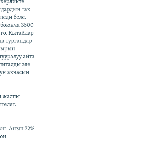
шкерликте
ндардын так
педи беле.
 боюнча 3500
го. Кытайлар
рда тургандар
акырын
тууралуу айта
апиталды эле
дун акчасын
л жалпы
птелет.
гон. Анын 72%
гон