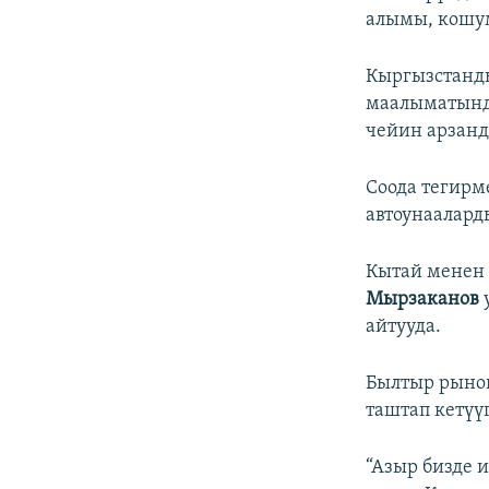
алымы, кошум
Кыргызстанд
маалыматында
чейин арзанд
Соода тегирм
автоунаалард
Кытай менен 
Мырзаканов
айтууда.
Былтыр рынок
таштап кетүү
“Азыр бизде 