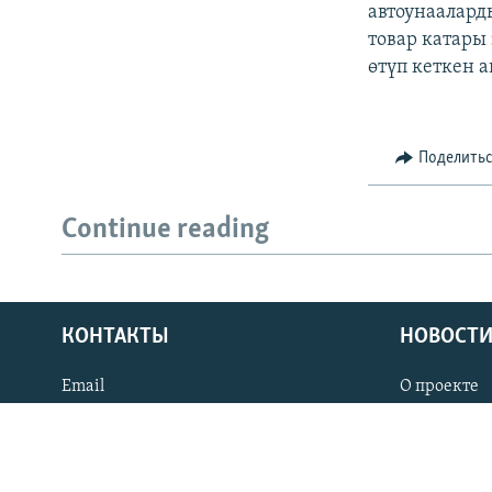
автоунаалард
товар катары
өтүп кеткен 
Поделить
Continue reading
КОНТАКТЫ
НОВОСТИ
Email
О проекте