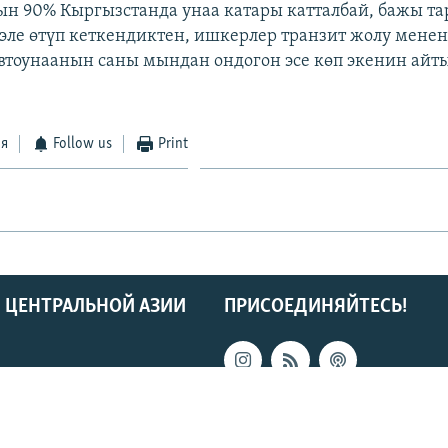
ын 90% Кыргызстанда унаа катары катталбай, бажы т
 эле өтүп кеткендиктен, ишкерлер транзит жолу менен
автоунаанын саны мындан ондогон эсе көп экенин айт
ся
Follow us
Print
 ЦЕНТРАЛЬНОЙ АЗИИ
ПРИСОЕДИНЯЙТЕСЬ!