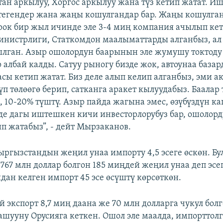
тан аркылуу, Хоргос аркылуу жана түз кетип жатат. И
егендер жана жаңы кошулгандар бар. Жаңы кошулга
рок бир жыл ичинде эле 3-4 миң компания ачылып кет
нистрлиги, Статкомдон маалыматтарды алганбыз, ал
лган. Азыр ошолордун баарынын эле жумушу токтоду 
р албай калды. Сатуу рыногу бизде жок, автоунаа база
асы кетип жатат. Биз деле алып келип алганбыз, эми 
п төлөөгө берип, сатканга аракет кылуудабыз. Баалар 
, 10-20% түштү. Азыр пайда жагына эмес, өзүбүздүн к
де дагы иштешкен кичи инвесторлорубуз бар, ошолор
п жатабыз”, - дейт Мырзаканов.
ргызстандын жеңил унаа импорту 4,5 эсеге өскөн. Бу
767 млн доллар болгон 185 миңдей жеңил унаа деп эсе
ан келген импорт 45 эсе өсүштү көрсөткөн.
й экспорт 8,7 миң даана же 70 млн долларга чукул бол
ашууну Орусияга кеткен. Ошол эле маалда, импорттол