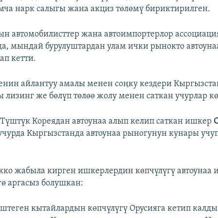
ча нарк салыгы жана акциз төлөмү бириктирилген.
ын автомобилисттер жана автоимпортерлор ассоциац
, мындай бурулуштардан улам ички рынокто автоуна
ап кетти.
енин айлантуу амалы менен соңку кездери Кыргызст
ы лизинг же бөлүп төлөө жолу менен саткан учурлар кө
Түштүк Кореядан автоунаа алып келип саткан ишкер
учурда Кыргызстанда автоунаа рыногунун кунары учу
ко жабыла кирген ишкерлердин көпчүлүгү автоунаа
гө аргасыз болушкан:
иштеген кытайлардын көпчүлүгү Орусияга кетип калды