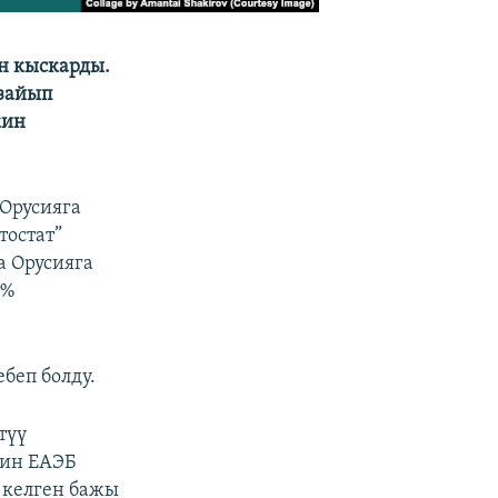
н кыскарды.
азайып
кин
Орусияга
тостат”
а Орусияга
6%
беп болду.
түү
йин ЕАЭБ
 келген бажы