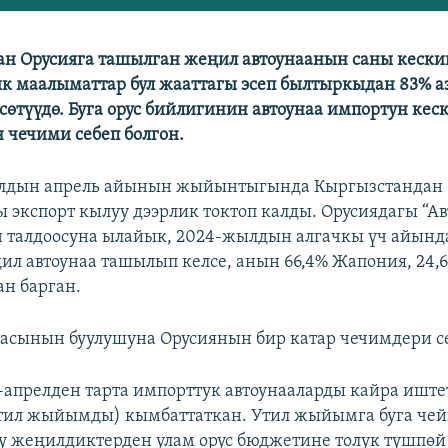
н Орусияга ташылган жеңил автоунаанын саны кески
к маалыматтар бул жааттагы эсеп былтыркыдан 83% 
сөтүүдө. Буга орус бийлигинин автоунаа импортун кес
 чечими себеп болгон.
дын апрель айынын жыйынтыгында Кыргызстандан 
ы экспорт кылуу дээрлик токтоп калды. Орусиядагы “Ав
 талдоосуна ылайык, 2024-жылдын алгачкы үч айынд
ңил автоунаа ташылып келсе, анын 66,4% Жапония, 24,
н барган.
дасынын буулушуна Орусиянын бир катар чечимдери се
1-апрелден тарта импорттук автоунааларды кайра иште
ил жыйымды) кымбаттаткан. Утил жыйымга буга че
ү жеңилдиктерден улам орус бюджетине толук түшпөй