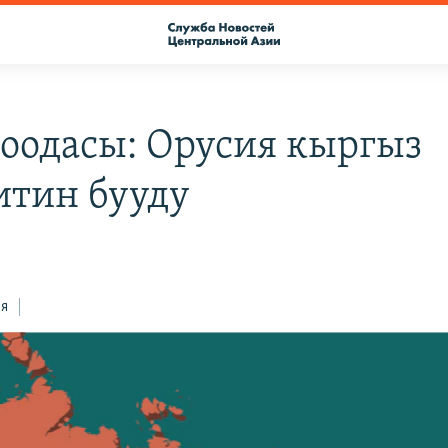
соодасы: Орусия кыргыз
итин бууду
ся