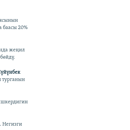
иясынын
а баасы 20%
анда жеңил
бөйдү.
Сүйүнбек
п турганын
 ишкердигин
. Негизги