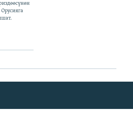
ариздөөсүнөн
 Орусияга
ышат.
CENTRAL ASIAN © 2026 RFE/RL, Inc. | Все права защищены.