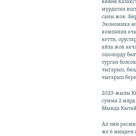
көлөм Казакс
мурдатан ишт
саны жок. Би
Экономика ми
компания ачы
кетти, оруста
айла жок акч
ошолорду бөлү
турган болсок
чыгарып, биз
чыгарып бери
2023-жылы Кы
сумма 2 млрд 
Мында Кытайд
Ал эми расми
же 6 миңден 