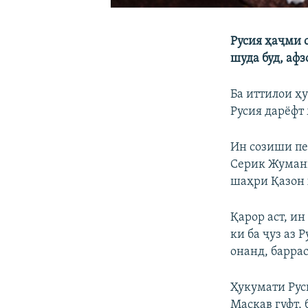
Русия ҳаҷми 
шуда буд, аф
Ба иттилои ҳ
Русия дарёфт
Ин созиши пе
Серик Жуманг
шаҳри Қазон 
Қарор аст, и
ки ба ҷуз аз 
онанд, барра
Ҳукумати Рус
Маскав гуфт, 