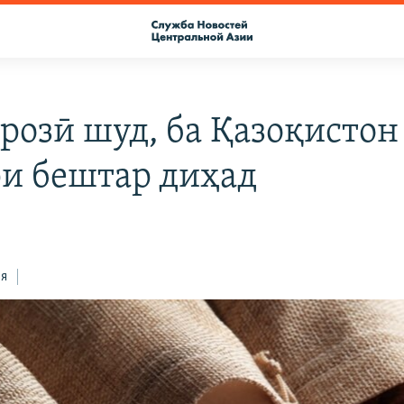
 розӣ шуд, ба Қазоқистон
и бештар диҳад
ся