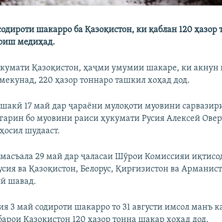
содироти шакарро ба Қазоқистон, ки қаблан 120 ҳазор
зоиш медиҳад.
укумати Қазоқистон, ҳаҷми умумии шакаре, ки акнун 
 мекунад, 220 ҳазор тоннаро ташкил хоҳад дод.
шакӣ 17 май дар ҷараёни мулоқоти муовини сарвазир
арин бо муовини раиси ҳукумати Русия Алексей Овер
ҳосил шудааст.
н масъала 29 май дар ҷаласаи Шӯрои Комиссияи иқтисо
Русия ва Қазоқистон, Белорус, Қирғизистон ва Арманис
сӣ шавад.
ия 3 май содироти шакарро то 31 августи имсол манъ 
барои Қазоқистон 120 ҳазор тонна шакар хоҳад дод.