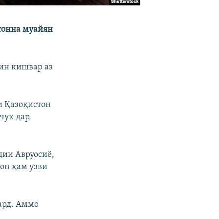
 тонна муайян
ин кишвар аз
и Қазоқистон
чук дар
дии Авруосиё,
тон ҳам узви
кард. Аммо