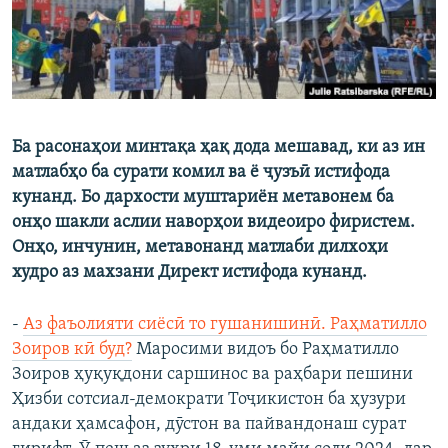
Ба расонаҳои минтақа ҳақ дода мешавад, ки аз ин
матлабҳо ба сурати комил ва ё ҷузъӣ истифода
кунанд. Бо дархости муштариён метавонем ба
онҳо шакли аслии наворҳои видеоиро фиристем.
Онҳо, инчунин, метавонанд матлаби дилхоҳи
худро аз махзани Директ истифода кунанд.
-
Аз фаъолияти сиёсӣ то гушанишинӣ. Раҳматилло
Зоиров кӣ буд?
Маросими видоъ бо Раҳматилло
Зоиров ҳуқуқдони саршинос ва раҳбари пешини
Ҳизби сотсиал-демократи Тоҷикистон ба ҳузури
андаки ҳамсафон, дӯстон ва пайвандонаш сурат