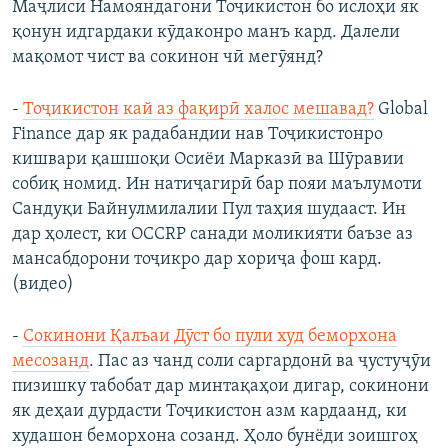
Маҷлиси Намояндагони Тоҷикистон бо ислоҳи як
қонун идгардаки кӯдаконро манъ кард. Далели
мақомот чист ва сокинон чӣ мегӯянд?
-
Тоҷикистон кай аз фақирӣ халос мешавад?
Global
Finance дар як радабандии нав Тоҷикистонро
кишвари қашшоқи Осиёи Марказӣ ва Шӯравии
собиқ номид. Ин натиҷагирӣ бар пояи маълумоти
Сандуқи Байнулмилалии Пул таҳия шудааст. Ин
дар ҳолест, ки OCCRP санади моликияти баъзе аз
мансабдорони тоҷикро дар хориҷа фош кард.
(видео)
-
Сокинони Қалъаи Дӯст бо пули худ беморхона
месозанд
. Пас аз чанд соли саргардонӣ ва ҷустуҷӯи
пизишку табобат дар минтақаҳои дигар, сокинони
як деҳаи дурдасти Тоҷикистон азм кардаанд, ки
худашон беморхона созанд. Ҳоло бунёди зоишгоҳ