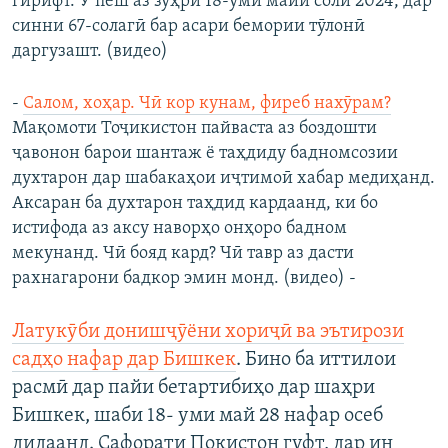
гирифт. Ӯ пеш аз зуҳри 18-уми майи соли 2024, дар
синни 67-солагӣ бар асари бемории тӯлонӣ
даргузашт. (видео)
-
Салом, хоҳар. Чӣ кор кунам, фиреб нахӯрам?
Мақомоти Тоҷикистон пайваста аз боздошти
ҷавонон барои шантаж ё таҳдиду бадномсозии
духтарон дар шабакаҳои иҷтимоӣ хабар медиҳанд.
Аксаран ба духтарон таҳдид кардаанд, ки бо
истифода аз аксу наворҳо онҳоро бадном
мекунанд. Чӣ бояд кард? Чӣ тавр аз дасти
рахнагарони бадкор эмин монд. (видео) -
Латукӯби донишҷӯёни хориҷӣ ва эътирози
садҳо нафар дар Бишкек
. Бино ба иттилои
расмӣ дар пайи бетартибиҳо дар шаҳри
Бишкек, шаби 18- уми май 28 нафар осеб
дидаанд. Сафорати Покистон гуфт, дар ин