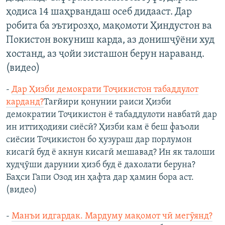
ҳодиса 14 шаҳрвандаш осеб дидааст. Дар
робита ба эътирозҳо, мақомоти Ҳиндустон ва
Покистон вокуниш карда, аз донишҷӯёни худ
хостанд, аз ҷойи зисташон берун нараванд.
(видео)
-
Дар Ҳизби демократи Тоҷикистон табаддулот
карданд?
Тағйири қонунии раиси Ҳизби
демократии Тоҷикистон ё табаддулоти навбатӣ дар
ин иттиҳодияи сиёсӣ? Ҳизби кам ё беш фаъоли
сиёсии Тоҷикистон бо ҳузураш дар порлумон
кисагӣ буд ё акнун кисагӣ мешавад? Ин як талоши
худҷӯши дарунии ҳизб буд ё дахолати беруна?
Баҳси Гапи Озод ин ҳафта дар ҳамин бора аст.
(видео)
-
Манъи идгардак. Мардуму мақомот чӣ мегӯянд?