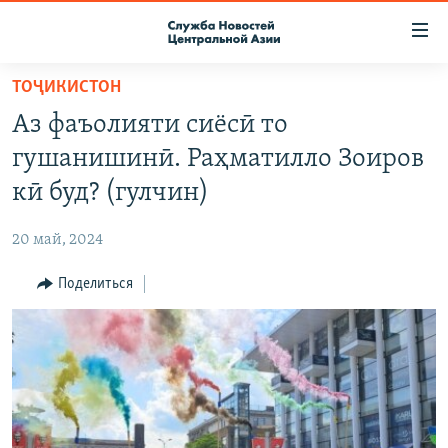
Ссылки
доступа
Вернуться
ТОҶИКИСТОН
к
О ПРОЕКТЕ
Аз фаъолияти сиёсӣ то
основному
ПОДПИСКА
содержанию
гушанишинӣ. Раҳматилло Зоиров
КОНТАКТЫ
Вернутся
кӣ буд? (гулчин)
к
RFE/RL ДИРЕКТ
главной
20 май, 2024
НАСТОЯЩЕЕ ВРЕМЯ
навигации
Вернутся
Поделиться
МИГРАНТ МЕДИА
к
поиску