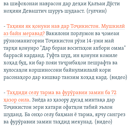
ва шифохонаи наврасон дар деҳаи Қалъаи Дӯсти
ноҳияи Деваштич шуруъ шудааст. (гулчин)
-
Таҳияи як қонуни нав дар Тоҷикистон. Мушкилӣ
аз байн меравад?
Вакилони порлумон ва ҷомеаи
рӯзноманигории Тоҷикистон рӯзи 14-уми май
тарҳи қонунро "Дар бораи воситаҳои ахбори омма"
баррасӣ карданд. Гуфта шуд, ин қонуни комиле
хоҳад буд, ки бар пояи таҷрибаҳои пешрафта ва
хулосаҳои коршиносони байнулмилалӣ кори
расонаҳоро дар кишвар танзим хоҳад кард. (видео)
-
Таҳдиди селу тарма ва фурӯравии замин ба 72
ҳазор оила
. Зиёда аз ҳазору дусад минтақа дар
Тоҷикистон зери хатари офатҳои табиӣ эълон
шуданд. Ба онҳо селу баҳман ё тарма, ярчу сангрез
ва фурӯравии замин таҳдид мекунад. (видео)