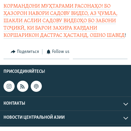
КОРМАНДОНИ МУҲТАРАМИ РАСОНАҲО! БО
ҲАЗОРОН НАВОРИ САДОВУ ВИДЕО, АЗ ҶУМЛА,
ШАКЛИ АСЛИИ САДОВУ ВИДЕОҲО БО ЗАБОНИ
ТОҶИКӢ, КИ БАРОИ ЗАХИРА КАРДАНИ
КОРШАРИКОН ДАСТРАС ҲАСТАНД, ОШНО ШАВЕД
!
Поделиться
Follow us
ПРИСОЕДИНЯЙТЕСЬ!
КОНТАКТЫ
НОВОСТИ ЦЕНТРАЛЬНОЙ АЗИИ