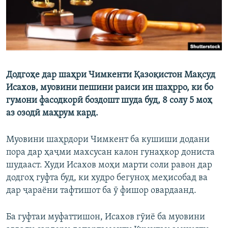
Додгоҳе дар шаҳри Чимкенти Қазоқистон Мақсуд
Исахов, муовини пешини раиси ин шаҳрро, ки бо
гумони фасодкорӣ боздошт шуда буд, 8 солу 5 моҳ
аз озодӣ маҳрум кард.
Муовини шаҳрдори Чимкент ба кушиши додани
пора дар ҳаҷми махсусан калон гунаҳкор дониста
шудааст. Худи Исахов моҳи марти соли равон дар
додгоҳ гуфта буд, ки худро бегуноҳ меҳисобад ва
дар ҷараёни тафтишот ба ӯ фишор овардаанд.
Ба гуфтаи муфаттишон, Исахов гӯиё ба муовини