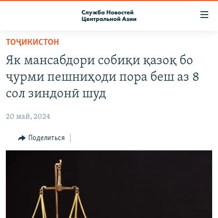
Ссылки
доступа
Вернуться
ТОҶИКИСТОН
к
О ПРОЕКТЕ
Як мансабдори собиқи қазоқ бо
основному
ПОДПИСКА
содержанию
ҷурми пешниҳоди пора беш аз 8
КОНТАКТЫ
Вернутся
сол зиндонӣ шуд
к
RFE/RL ДИРЕКТ
главной
20 май, 2024
НАСТОЯЩЕЕ ВРЕМЯ
навигации
Вернутся
Поделиться
МИГРАНТ МЕДИА
к
поиску