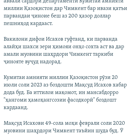
аввали сардори департаменти Кумитаи амнияти
миллии Қазоқистон дар Чимкент бар ивази қатъи
парвандаи ҷиноие беш аз 200 ҳазор доллар
пешниҳод кардааст.
Вакилони дифои Исахов гуфтанд, ки парванда
алайҳи шахси зери ҳимояи онҳо сохта аст ва дар
амали муовини шаҳрдори Чимкент таркиби
ҷинояте вуҷуд надорад.
Кумитаи амнияти миллии Қазоқистон рӯзи 20
июли соли 2023 аз боздошти Мақсуд Исахов хабар
дода буд. Ба иттилои мақомот, ин мансабдорро
"ҳангоми ҳамоҳангсозии фасодкорӣ" боздошт
кардаанд.
Мақсуд Исахови 49-сола моҳи феврали соли 2020
муовини шаҳрдори Чимкент таъйин шуда буд. Ӯ