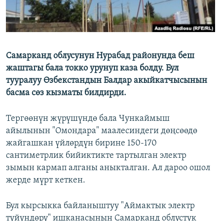
Самарканд облусунун Нурабад районунда беш
жаштагы бала токко урунуп каза болду. Бул
тууралуу Өзбекстандын Балдар акыйкатчысынын
басма сөз кызматы билдирди.
Тергөөнүн жүрүшүндө бала Чункаймыш
айылынын "Омондара" маалесиндеги дөңсөөдө
жайгашкан үйлөрдүн бирине 150-170
сантиметрлик бийиктикте тартылган электр
зымын кармап алганы аныкталган. Ал дароо ошол
жерде мүрт кеткен.
Бул кырсыкка байланыштуу "Аймактык электр
түйүндөрү" ишканасынын Самарканд облустук