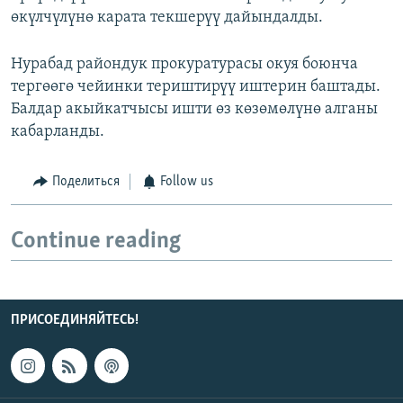
өкүлчүлүнө карата текшерүү дайындалды.
Нурабад райондук прокуратурасы окуя боюнча
тергөөгө чейинки териштирүү иштерин баштады.
Балдар акыйкатчысы ишти өз көзөмөлүнө алганы
кабарланды.
Поделиться
Follow us
Continue reading
ПРИСОЕДИНЯЙТЕСЬ!