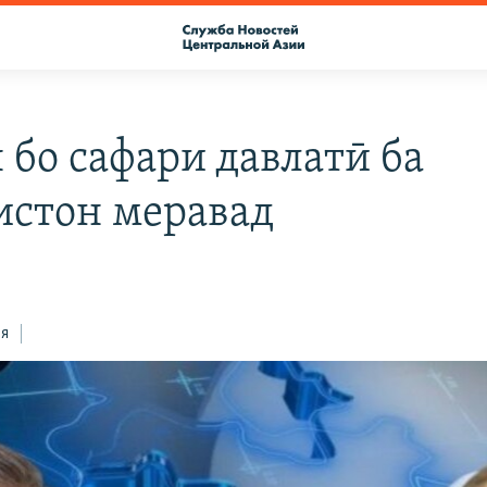
 бо сафари давлатӣ ба
истон меравад
ся