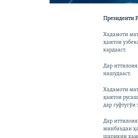
Президенти Р
Хадамоти мат
ҳамтои узбек
кардааст.
Дар иттилоия
нашудааст.
Хадамоти мат
ҳамтои русаш
дар гуфтугӯи
Дар иттилоия
минбаъдаи ҳ
шарикии ҳама