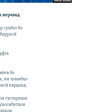
н меравад.
р суҳбат бо
 баррасӣ
уфта
иёев бо
а, ки ҷонибҳо
расӣ карданд.
ҳои густариши
уносибатҳои
зишҳои