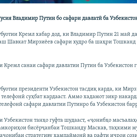
усия Владимир Путин бо сафари давлатӣ ба Узбекисто
буотии Кремл хабар дод, ки Владимир Путин 21 май да
аш Шавкат Мирзиёев сафари худро ба шаҳри Тошканд
и Кремл санаи сафари давлатии Путин ба Узбекистон г
буотии президенти Узбекистон тасдиқ карда, ки Мирз
 телефонӣ суҳбат кардааст. Аммо хадамот зикр накард
 телефонӣ сафари давлатии Путинро ба Узбекистон бар
и Узбекистон танҳо гуфта шудааст, «ҷонибҳо масъала
амкориҳои бисёрҷанбаи Тошканду Маскав, таҳкими м
ҷонибаи стратегиву ҳампаймонӣ ва рафти иҷрои со