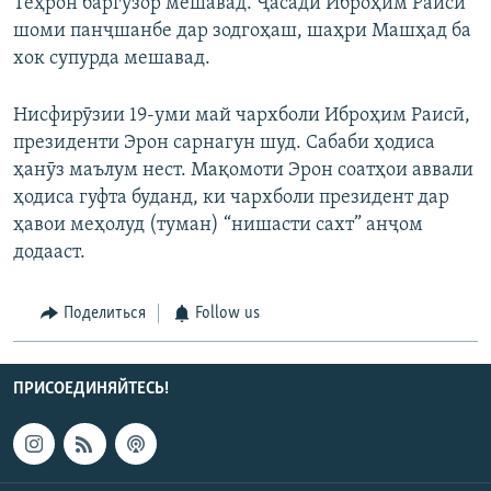
Теҳрон баргузор мешавад. Ҷасади Иброҳим Раисӣ
шоми панҷшанбе дар зодгоҳаш, шаҳри Машҳад ба
хок супурда мешавад.
Нисфирӯзии 19-уми май чархболи Иброҳим Раисӣ,
президенти Эрон сарнагун шуд. Сабаби ҳодиса
ҳанӯз маълум нест. Мақомоти Эрон соатҳои аввали
ҳодиса гуфта буданд, ки чархболи президент дар
ҳавои меҳолуд (туман) “нишасти сахт” анҷом
додааст.
Поделиться
Follow us
ПРИСОЕДИНЯЙТЕСЬ!