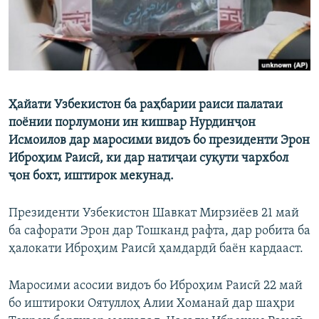
Ҳайати Узбекистон ба раҳбарии раиси палатаи
поёнии порлумони ин кишвар Нурдинҷон
Исмоилов дар маросими видоъ бо президенти Эрон
Иброҳим Раисӣ, ки дар натиҷаи суқути чархбол
ҷон бохт, иштирок мекунад.
Президенти Узбекистон Шавкат Мирзиёев 21 май
ба сафорати Эрон дар Тошканд рафта, дар робита ба
ҳалокати Иброҳим Раисӣ ҳамдардӣ баён кардааст.
Маросими асосии видоъ бо Иброҳим Раисӣ 22 май
бо иштироки Оятуллоҳ Алии Хоманаӣ дар шаҳри