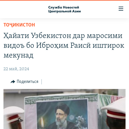
Ссылки
доступа
Вернуться
ТОҶИКИСТОН
к
О ПРОЕКТЕ
Ҳайати Узбекистон дар маросими
основному
ПОДПИСКА
содержанию
видоъ бо Иброҳим Раисӣ иштирок
КОНТАКТЫ
Вернутся
мекунад
к
RFE/RL ДИРЕКТ
главной
22 май, 2024
НАСТОЯЩЕЕ ВРЕМЯ
навигации
Вернутся
Поделиться
МИГРАНТ МЕДИА
к
поиску