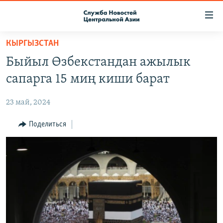
Ссылки
доступа
Вернуться
КЫРГЫЗСТАН
к
О ПРОЕКТЕ
Быйыл Өзбекстандан ажылык
основному
ПОДПИСКА
содержанию
сапарга 15 миң киши барат
КОНТАКТЫ
Вернутся
к
23 май, 2024
RFE/RL ДИРЕКТ
главной
НАСТОЯЩЕЕ ВРЕМЯ
Поделиться
навигации
Вернутся
МИГРАНТ МЕДИА
к
поиску