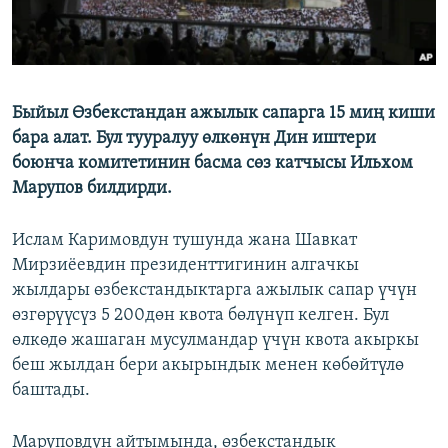
Быйыл Өзбекстандан ажылык сапарга 15 миң киши
бара алат. Бул тууралуу өлкөнүн Дин иштери
боюнча комитетинин басма сөз катчысы Ильхом
Марупов билдирди.
Ислам Каримовдун тушунда жана Шавкат
Мирзиёевдин президенттигинин алгачкы
жылдары өзбекстандыктарга ажылык сапар үчүн
өзгөрүүсүз 5 200дөн квота бөлүнүп келген. Бул
өлкөдө жашаган мусулмандар үчүн квота акыркы
беш жылдан бери акырындык менен көбөйтүлө
баштады.
Маруповдун айтымында, өзбекстандык