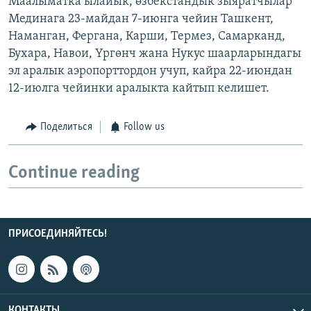
Маалыматка ылайык, өзбекстандык зыяратчылар
Мединага 23-майдан 7-июнга чейин Ташкент,
Наманган, Фергана, Карши, Термез, Самарканд,
Бухара, Навои, Үргөнч жана Нукус шаарларындагы
эл аралык аэропорттордон учуп, кайра 22-июндан
12-июлга чейинки аралыкта кайтып келишет.
Поделиться
Follow us
Continue reading
ПРИСОЕДИНЯЙТЕСЬ!
КОНТАКТЫ