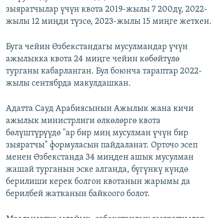
зыяратчылар үчүн квота 2019-жылы 7 200дү, 2022-
жылы 12 миңди түзсө, 2023-жылы 15 миңге жеткен.
Буга чейин Өзбекстандагы мусулмандар үчүн
ажылыкка квота 24 миңге чейин көбөйтүлө
турганы кабарланган. Бул боюнча тараптар 2022-
жылы сентябрда макулдашкан.
Адатта Сауд Арабиясынын Ажылык жана кичи
ажылык министрлиги өлкөлөргө квота
бөлүштүрүүдө "ар бир миң мусулман үчүн бир
зыяратчы" формуласын пайдаланат. Орточо эсеп
менен Өзбекстанда 34 миңден ашык мусулман
жашай турганын эске алганда, бүгүнкү күндө
берилиши керек болгон квотанын жарымы да
берилбей жатканын байкоого болот.