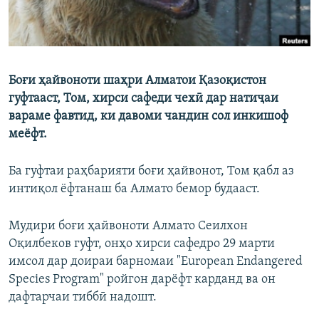
Боғи ҳайвоноти шаҳри Алматои Қазоқистон
гуфтааст, Том, хирси сафеди чехӣ дар натиҷаи
вараме фавтид, ки давоми чандин сол инкишоф
меёфт.
Ба гуфтаи раҳбарияти боғи ҳайвонот, Том қабл аз
интиқол ёфтанаш ба Алмато бемор будааст.
Мудири боғи ҳайвоноти Алмато Сеилхон
Оқилбеков гуфт, онҳо хирси сафедро 29 марти
имсол дар доираи барномаи "European Endangered
Species Program" ройгон дарёфт карданд ва он
дафтарчаи тиббӣ надошт.