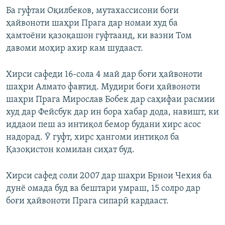
Ба гуфтаи Оқилбеков, мутахассисони боғи
ҳайвоноти шаҳри Прага дар номаи худ ба
ҳамтоёни қазоқашон гуфтаанд, ки вазни Том
давоми моҳир ахир кам шудааст.
Хирси сафеди 16-сола 4 май дар боғи ҳайвоноти
шаҳри Алмато фавтид. Мудири боғи ҳайвоноти
шаҳри Прага Мирослав Бобек дар саҳифаи расмии
худ дар Фейсбук дар ин бора хабар дода, навишт, ки
иддаои пеш аз интиқол бемор будани хирс асос
надорад. Ӯ гуфт, хирс ҳангоми интиқол ба
Қазоқистон комилан сиҳат буд.
Хирси сафед соли 2007 дар шаҳри Брнои Чехия ба
дунё омада буд ва бештари умраш, 15 солро дар
боғи ҳайвоноти Прага сипарӣ кардааст.