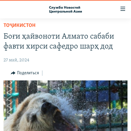
Ссылки
доступа
Вернуться
ТОҶИКИСТОН
к
О ПРОЕКТЕ
Боғи ҳайвоноти Алмато сабаби
основному
ПОДПИСКА
содержанию
фавти хирси сафедро шарҳ дод
КОНТАКТЫ
Вернутся
к
27 май, 2024
RFE/RL ДИРЕКТ
главной
НАСТОЯЩЕЕ ВРЕМЯ
Поделиться
навигации
Вернутся
МИГРАНТ МЕДИА
к
поиску