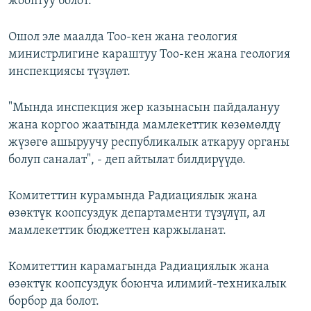
жооптуу болот.
Ошол эле маалда Тоо-кен жана геология
министрлигине караштуу Тоо-кен жана геология
инспекциясы түзүлөт.
"Мында инспекция жер казынасын пайдалануу
жана коргоо жаатында мамлекеттик көзөмөлдү
жүзөгө ашыруучу республикалык аткаруу органы
болуп саналат", - деп айтылат билдирүүдө.
Комитеттин курамында Радиациялык жана
өзөктүк коопсуздук департаменти түзүлүп, ал
мамлекеттик бюджеттен каржыланат.
Комитеттин карамагында Радиациялык жана
өзөктүк коопсуздук боюнча илимий-техникалык
борбор да болот.