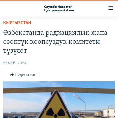
Ссылки
доступа
Вернуться
КЫРГЫЗСТАН
к
О ПРОЕКТЕ
Өзбекстанда радиациялык жана
основному
ПОДПИСКА
содержанию
өзөктүк коопсуздук комитети
КОНТАКТЫ
Вернутся
түзүлөт
к
RFE/RL ДИРЕКТ
главной
27 май, 2024
НАСТОЯЩЕЕ ВРЕМЯ
навигации
Вернутся
Поделиться
МИГРАНТ МЕДИА
к
поиску