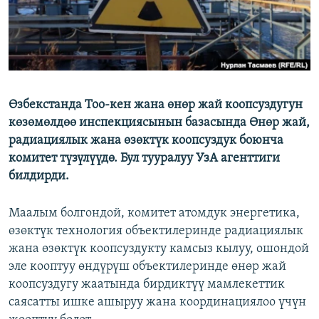
Өзбекстанда Тоо-кен жана өнөр жай коопсуздугун
көзөмөлдөө инспекциясынын базасында Өнөр жай,
радиациялык жана өзөктүк коопсуздук боюнча
комитет түзүлүүдө. Бул тууралуу УзА агенттиги
билдирди.
Маалым болгондой, комитет атомдук энергетика,
өзөктүк технология объектилеринде радиациялык
жана өзөктүк коопсуздукту камсыз кылуу, ошондой
эле кооптуу өндүрүш объектилеринде өнөр жай
коопсуздугу жаатында бирдиктүү мамлекеттик
саясатты ишке ашыруу жана координациялоо үчүн