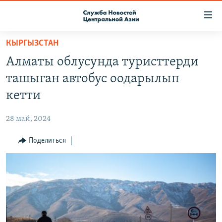
Ссылки
доступа
Вернуться
КЫРГЫЗСТАН
к
О ПРОЕКТЕ
Алматы облусунда туристтерди
основному
ПОДПИСКА
содержанию
ташыган автобус оодарылып
КОНТАКТЫ
Вернутся
кетти
к
RFE/RL ДИРЕКТ
главной
28 май, 2024
НАСТОЯЩЕЕ ВРЕМЯ
навигации
Вернутся
Поделиться
МИГРАНТ МЕДИА
к
поиску