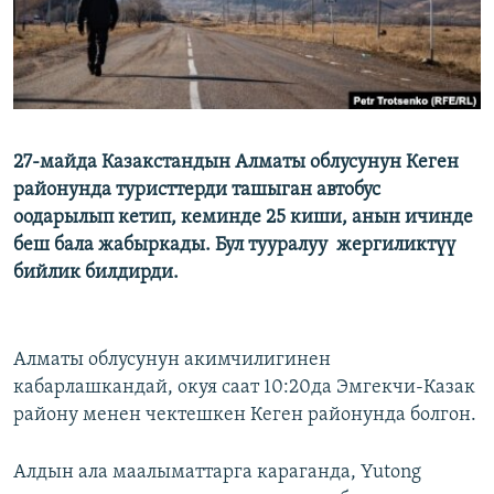
27-майда Казакстандын Алматы облусунун Кеген
районунда туристтерди ташыган автобус
оодарылып кетип, кеминде 25 киши, анын ичинде
беш бала жабыркады. Бул тууралуу жергиликтүү
бийлик билдирди.
Алматы облусунун акимчилигинен
кабарлашкандай, окуя саат 10:20да Эмгекчи-Казак
району менен чектешкен Кеген районунда болгон.
Алдын ала маалыматтарга караганда, Yutong