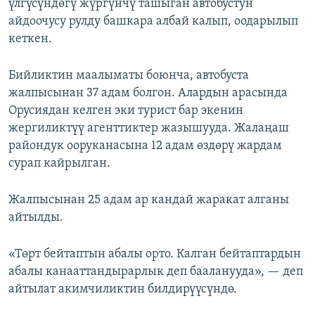
үлгүсүндөгү жүргүнчү ташыган автобустун
айдоочусу рулду башкара албай калып, оодарылып
кеткен.
Бийликтин маалыматы боюнча, автобуста
жалпысынан 37 адам болгон. Алардын арасында
Орусиядан келген эки турист бар экенин
жергиликтүү агенттиктер жазышууда. Жалаңаш
райондук ооруканасына 12 адам өздөрү жардам
сурап кайрылган.
Жалпысынан 25 адам ар кандай жаракат алганы
айтылды.
«Төрт бейтаптын абалы орто. Калган бейтаптардын
абалы канааттандырарлык деп бааланууда», — деп
айтылат акимчиликтин билдирүүсүндө.