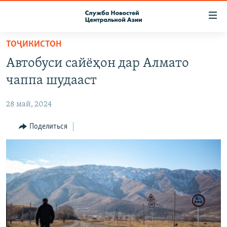
Ссылки
доступа
Вернуться
ТОҶИКИСТОН
к
О ПРОЕКТЕ
Автобуси сайёҳон дар Алмато
основному
ПОДПИСКА
содержанию
чаппа шудааст
КОНТАКТЫ
Вернутся
к
28 май, 2024
RFE/RL ДИРЕКТ
главной
НАСТОЯЩЕЕ ВРЕМЯ
Поделиться
навигации
Вернутся
МИГРАНТ МЕДИА
к
поиску