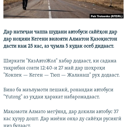
Дар натиҷаи чаппа шудани автобуси сайёҳон дар
дар ноҳияи Кегени вилояти Алматои Қазоқистон
дасти кам 25 кас, аз ҷумла 5 кудак осеб дидааст.
Ширкати "КазАвтоЖол" хабар додааст, ки садама
тақрибан соати 12:40-и 27 май дар шоҳроҳи
"Кокпек — Кеген — Тюп — Жаланаш" рух додааст.
Бино ба маълумоти пешакӣ, ронандаи автобуси
"Yutong" аз уҳдаи ҳаракат набаромадааст.
Мақомоти Алмато мегӯянд, дар дохили автобус 37
кас ҳузур дошт. Дар миёни онҳо ду сайёҳи русиягӣ
низ будааст.