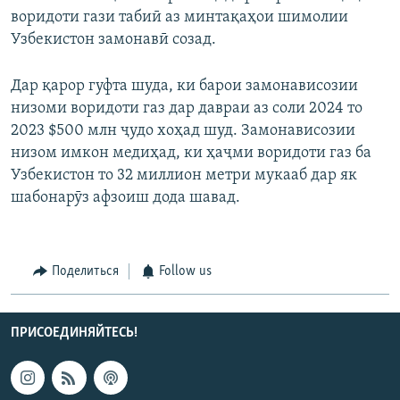
воридоти гази табиӣ аз минтақаҳои шимолии
Узбекистон замонавӣ созад.
Дар қарор гуфта шуда, ки барои замонависозии
низоми воридоти газ дар давраи аз соли 2024 то
2023 $500 млн ҷудо хоҳад шуд. Замонависозии
низом имкон медиҳад, ки ҳаҷми воридоти газ ба
Узбекистон то 32 миллион метри мукааб дар як
шабонарӯз афзоиш дода шавад.
Поделиться
Follow us
ПРИСОЕДИНЯЙТЕСЬ!