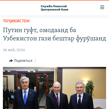
Ссылки
доступа
Вернуться
ТОҶИКИСТОН
к
О ПРОЕКТЕ
Путин гуфт, омодаанд ба
основному
ПОДПИСКА
содержанию
Узбекистон гази бештар фурӯшанд
КОНТАКТЫ
Вернутся
к
28 май, 2024
RFE/RL ДИРЕКТ
главной
НАСТОЯЩЕЕ ВРЕМЯ
Поделиться
навигации
Вернутся
МИГРАНТ МЕДИА
к
поиску