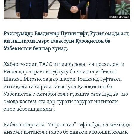
Раисҷумҳур Владимир Путин гуфт, Русия омода аст,
ки интиқоли газро тавассути Қазоқистон ба
Узбекистон бештар кунад.
Хабаргузории ТАСС иттилоъ дода, ки президенти
Русия дар ҷараёни гуфтугӯ бо ҳамтои узбекаш
Шавкат Мирзиёев дар шаҳри Тошканд гуфтааст,
интиқоли гази русӣ тавассути Қазоқистон ба
Узбекистон 7 октябри соли гузашта оғоз шуд ва "мо
омода ҳастем, ки дар сурати зарурат интиқоли
онро афзоиш диҳем".
Қаблан ширкати "Узтрансгаз" гуфта буд, ки мехоҳад
низоми интиқоли газро бо ҳадафи афзоиши ҳаҷми