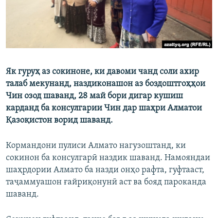
Як гуруҳ аз сокиноне, ки давоми чанд соли ахир
талаб мекунанд, наздиконашон аз боздоштгоҳҳои
Чин озод шаванд, 28 май бори дигар кушиш
карданд ба консулгарии Чин дар шаҳри Алматои
Қазоқистон ворид шаванд.
Кормандони пулиси Алмато нагузоштанд, ки
сокинон ба консулгарӣ наздик шаванд. Намояндаи
шаҳрдории Алмато ба назди онҳо рафта, гуфтааст,
таҷаммуашон ғайриқонунӣ аст ва бояд пароканда
шаванд.