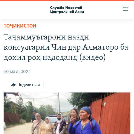
Ссылки
доступа
Вернуться
ТОҶИКИСТОН
к
О ПРОЕКТЕ
Таҷаммуъгарони назди
основному
ПОДПИСКА
содержанию
консулгарии Чин дар Алматоро ба
КОНТАКТЫ
Вернутся
дохил роҳ надоданд (видео)
к
RFE/RL ДИРЕКТ
главной
30 май, 2024
НАСТОЯЩЕЕ ВРЕМЯ
навигации
Вернутся
Поделиться
МИГРАНТ МЕДИА
к
поиску