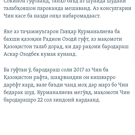
Сокинон гуфтаанд, танҳо баъд аз шунида шудани
талабҳояшон пароканда мешаванд. Аз консулгарии
Чин касе ба назди онҳо набаромадааст.
Яке аз таҷаммуъгарон Гавҳар Курманалиева ба
бахши қазоқии Радиои Озодӣ гуфт, аз мақомоти
Қазоқистон талаб дорад, ки дар раҳоии бародараш
Аскар Озодбек кумак кунанд.
Ба гуфтаи ӯ, бародараш соли 2017 аз Чин ба
Қазоқистон рафта, шаҳрвандии он кишварро
дарёфт кард, вале баъди чанд моҳ дар марз бо Чин
бедарак шуд. Курманалиева мегӯяд, мақомоти Чин
бародарашро 22 сол зиндонӣ кардаанд.