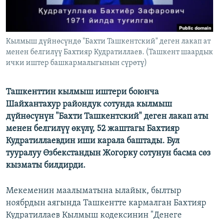
Кылмыш дүйнөсүндө "Бахти Ташкентский" деген лакап ат
менен белгилүү Бахтияр Кудратиллаев. (Ташкент шаардык
ички иштер башкармалыгынын сүрөтү)
Ташкенттин кылмыш иштери боюнча
Шайхантахур райондук сотунда кылмыш
дүйнөсүнүн "Бахти Ташкентский" деген лакап аты
менен белгилүү өкүлү, 52 жаштагы Бахтияр
Кудратиллаевдин иши карала баштады. Бул
тууралуу Өзбекстандын Жогорку сотунун басма сөз
кызматы билдирди.
Мекеменин маалыматына ылайык, былтыр
ноябрдын аягында Ташкентте кармалган Бахтияр
Кудратиллаев Кылмыш кодексинин "Денеге