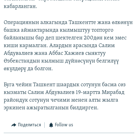
кабарланган.
Операциянын алкагында Ташкентте жана өлкөнүн
башка аймактарында кылмыштуу топторго
байланышы бар деп шектелген 200дөн кем эмес
киши кармалган. Алардын арасында Салим
Абдувалиев жана Аббас Хажиев сыяктуу
Өзбекстандын кылмыш дүйнөсүнүн белгилүү
өкүлдөрү да болгон.
Буга чейин Ташкент шаардык сотунун басма сөз
кызматы Салим Абдувалиев 19-мартта Мирабад
райондук сотунун чечими менен алты жылга
эркинен ажыратылганын билдирген.
Поделиться
Follow us