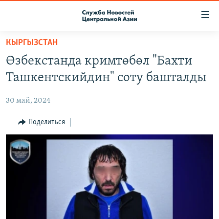
Ссылки
доступа
Вернуться
КЫРГЫЗСТАН
к
О ПРОЕКТЕ
Өзбекстанда кримтөбөл "Бахти
основному
ПОДПИСКА
содержанию
Ташкентскийдин" соту башталды
КОНТАКТЫ
Вернутся
к
30 май, 2024
RFE/RL ДИРЕКТ
главной
НАСТОЯЩЕЕ ВРЕМЯ
Поделиться
навигации
Вернутся
МИГРАНТ МЕДИА
к
поиску