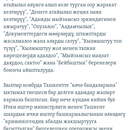
атайылап өлүмгө алып келе турган оор жаракат
келтирүү", "Денеге атайылап жеңил зыян
келтирүү", "Адамды мыйзамсыз эркиндигинен
ажыратуу", "Опузалоо", "Алдамчылык",
"Документтердеги мөөрлөрдү, штамптарды
жасалмалоо жана аларды сатуу", "Кылмыштуу топ
түзүү", "Кылмыштуу жол менен тапкан
кирешелерди адалдоо", "Мыйзамсыз маңзат
даярдоо, сактоо" жана "Бейбаштык" беренелери
боюнча айыпталууда.
Былтыр ноябрда Ташкентте "көчө бандаларына"
ыктымал тиешеси бар делген адамдар жапырт
кармала баштаган. Бир нече күндөн кийин бул
Ички иштер министрлиги менен Ташкент
шаардык ички иштер башкармалыгынын өлкөдөгү
"криминогендик абалды жакшыртууга
багытталган" биргелешкен операциясы экени