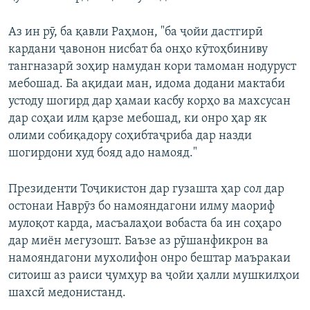
Аз ин рӯ, ба қавли Раҳмон, "ба ҷойи дастгирӣ
кардани ҷавонон нисбат ба онҳо кӯтоҳбиниву
тангназарӣ зоҳир намудан кори тамоман нодуруст
мебошад. Ба ақидаи ман, идома додани мактаби
устоду шогирд дар ҳамаи касбу корҳо ва махсусан
дар соҳаи илм қарзе мебошад, ки онро ҳар як
олими собиқадору соҳибтаҷриба дар назди
шогирдони худ бояд адо намояд."
Президенти Тоҷикистон дар гузашта ҳар сол дар
остонаи Наврӯз бо намояндагони илму маориф
мулоқот карда, масъалаҳои вобаста ба ин соҳаро
дар миён мегузошт. Баъзе аз рӯшанфикрон ва
намояндагони мухолифон онро бештар маъракаи
ситоиш аз раиси ҷумҳур ва ҷойи ҳалли мушкилҳои
шахсӣ медонистанд.