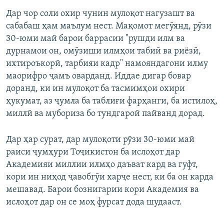
Дар чор соли охир чунин мулоқот нагузашт ва
сабабаш ҳам маълум нест. Мақомот мегӯянд, рӯзи
30-юми май барои баррасии "рушди илм ва
дурнамои он, омӯзиши илмҳои табиӣ ва риёзӣ,
ихтироъкорӣ, тарбияи кадр" намояндагони илму
маорифро ҷамъ оварданд. Иддае дигар бовар
доранд, ки ин мулоқот ба тасмимҳои охири
ҳукумат, аз ҷумла ба таблиғи фарҳанги, ба истилоҳ,
миллӣ ва мубориза бо тундгароӣ пайванд дорад.
Дар ҳар сурат, дар мулоқоти рӯзи 30-юми май
раиси ҷумҳури Тоҷикистон ба ислоҳот дар
Академияи миллии илмҳо даъват кард ва гуфт,
кори ин ниҳод ҷавобгӯи харҷе нест, ки ба он карда
мешавад. Барои бознигарии кори Академия ва
ислоҳот дар он се моҳ фурсат дода шудааст.