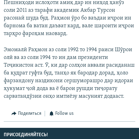
Пешниҳоди ислоҳоти амиқ дар ин ниҳод ҳанӯз
соли 2011 аз тарафи академик Акбар Турсон
расонаӣ шуда буд. Раҳмон ӯро бо ваъдаи иҷрои ин
барнома ба ватан даъват кард, вале шароити иҷрои
тарҳро фароҳам наовард.
Эмомалӣ Раҳмон аз соли 1992 то 1994 раиси Шӯрои
олӣ ва аз соли 1994 то ин дам президенти
Тоҷикистон аст. Ӯ, ки дар солҳои аввали расиданаш
ба қудрат гуфта буд, танҳо як бародар дорад, ҳоло
фарзандону наздикони сершуморашро дар идораи
ҳукумат ҷой дода ва ё барои рушди тиҷорату
сарватандӯзии онҳо имтиёзу масуният додааст.
Поделиться
Follow us
ПРИСОЕДИНЯЙТЕСЬ!