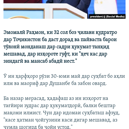
Эмомалӣ Раҳмон, ки 32 сол боз ҷилави қудратро
дар Тоҷикистон ба даст дорад ва пайваста барои
тӯлонӣ монданаш дар садри ҳукумат танқид
мешавад, дар изҳороте гуфт, ки "ҳеч кас дар
зиндагӣ ва мансаб абадӣ нест."
Ӯ ин ҳарфҳоро рӯзи 30-юми май дар суҳбат бо аҳли
илм ва маориф дар Душанбе ба забон овард.
Ба назар мерасад, ҳадафаш аз ин изҳорот на
тағйири зудрас дар ҳукуматдорӣ, балки бештар
мақоми илмист. Чун дар идомаи суҳбаташ афзуд,
"касе ҳатман ҷойгузини каси дигар мешавад, аз
ҷумла шогирд ба ҷойи устод."