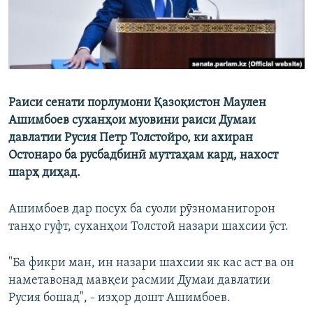
Раиси сенати порлумони Қазоқистон Маулен
Ашимбоев суханҳои муовини раиси Думаи
давлатии Русия Петр Толстойро, ки ахиран
Остонаро ба русбадбинӣ муттаҳам кард, нахост
шарҳ диҳад.
Ашимбоев дар посух ба суоли рӯзноманигорон
танҳо гуфт, суханҳои Толстой назари шахсии ӯст.
"Ба фикри ман, ин назари шахсии як кас аст ва он
наметавонад мавқеи расмии Думаи давлатии
Русия бошад", - изҳор дошт Ашимбоев.