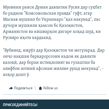
Муовини раиси Думаи давлатии Русия дар суҳбат
бо радиои "Комсомольская правда" гуфт, агар
Маскав мушкил бо Украинаро "ҳал накунад", пас
дучори мушкили ҳамсон бо Қазоқистон,
Арманистон ва кишварҳои дигаре хоҳад шуд, ки
Русияро иҳота кардаанд.
"Бубинед, имрӯз дар Қазоқистон чи мегузарад. Дар
онҷо нақшаи барқарорсозии кадом як давлати
қазоқӣ, дар бораи истиқлолият ва гузаштан ба
алифбои лотинӣ афсонаи миллие рушд мекунад", -
изҳор дошт ӯ.
Поделиться
Follow us
ПРИСОЕДИНЯЙТЕСЬ!