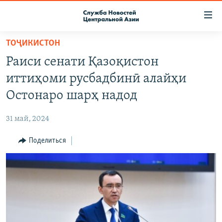
Ссылки
доступа
Вернуться
ТОҶИКИСТОН
к
О ПРОЕКТЕ
Раиси сенати Қазоқистон
основному
ПОДПИСКА
содержанию
иттиҳоми русбадбинӣ алайҳи
КОНТАКТЫ
Вернутся
Остонаро шарҳ надод
к
RFE/RL ДИРЕКТ
главной
31 май, 2024
НАСТОЯЩЕЕ ВРЕМЯ
навигации
Вернутся
Поделиться
МИГРАНТ МЕДИА
к
поиску