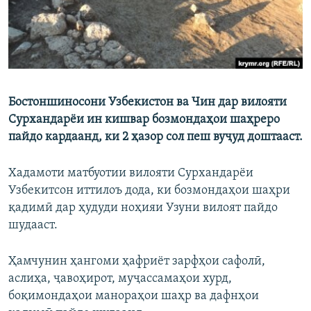
Бостоншиносони Узбекистон ва Чин дар вилояти
Сурхандарёи ин кишвар бозмондаҳои шаҳреро
пайдо кардаанд, ки 2 ҳазор сол пеш вуҷуд доштааст.
Хадамоти матбуотии вилояти Сурхандарёи
Узбекитсон иттилоъ дода, ки бозмондаҳои шаҳри
қадимӣ дар ҳудуди ноҳияи Узуни вилоят пайдо
шудааст.
Ҳамчунин ҳангоми ҳафриёт зарфҳои сафолӣ,
аслиҳа, ҷавоҳирот, муҷассамаҳои хурд,
боқимондаҳои манораҳои шаҳр ва дафнҳои