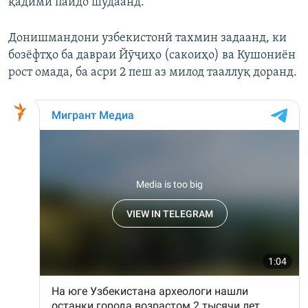
қадимӣ пайдо шудаанд.
Донишмандони узбекистонӣ тахмин задаанд, ки
бозёфтҳо ба давраи Йӯҷиҳо (сакоиҳо) ва Кушониён
рост омада, ба асри 2 пеш аз милод тааллуқ доранд.