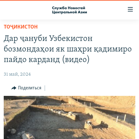
Ссылки
доступа
Вернуться
ТОҶИКИСТОН
к
О ПРОЕКТЕ
Дар ҷануби Узбекистон
основному
ПОДПИСКА
содержанию
бозмондаҳои як шаҳри қадимиро
КОНТАКТЫ
Вернутся
пайдо карданд (видео)
к
RFE/RL ДИРЕКТ
главной
31 май, 2024
НАСТОЯЩЕЕ ВРЕМЯ
навигации
Вернутся
Поделиться
МИГРАНТ МЕДИА
к
поиску