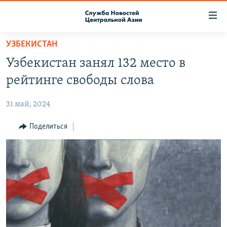
Ссылки
доступа
Вернуться
УЗБЕКИСТАН
к
О ПРОЕКТЕ
Узбекистан занял 132 место в
основному
ПОДПИСКА
содержанию
рейтинге свободы слова
КОНТАКТЫ
Вернутся
к
31 май, 2024
RFE/RL ДИРЕКТ
главной
НАСТОЯЩЕЕ ВРЕМЯ
Поделиться
навигации
Вернутся
МИГРАНТ МЕДИА
к
поиску