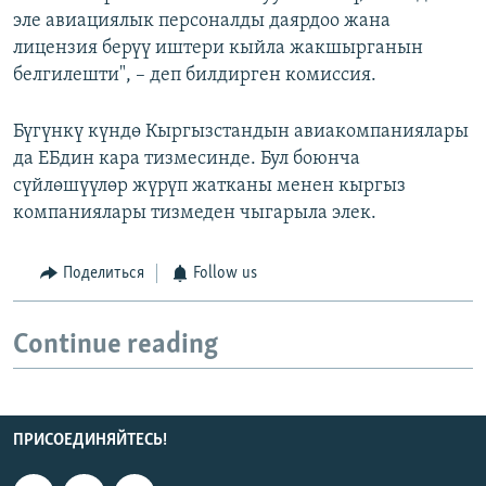
эле авиациялык персоналды даярдоо жана
лицензия берүү иштери кыйла жакшырганын
белгилешти", – деп билдирген комиссия.
Бүгүнкү күндө Кыргызстандын авиакомпаниялары
да ЕБдин кара тизмесинде. Бул боюнча
сүйлөшүүлөр жүрүп жатканы менен кыргыз
компаниялары тизмеден чыгарыла элек.
Поделиться
Follow us
Continue reading
ПРИСОЕДИНЯЙТЕСЬ!