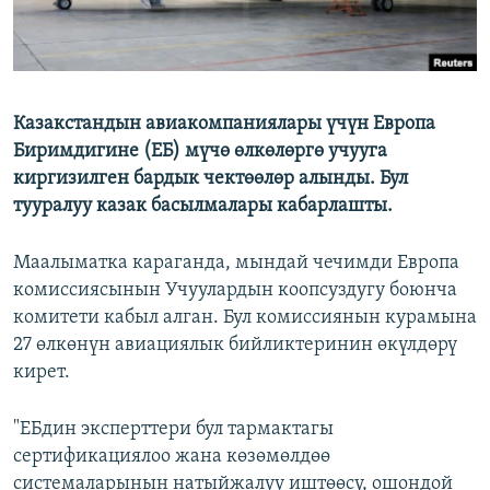
Казакстандын авиакомпаниялары үчүн Европа
Биримдигине (ЕБ) мүчө өлкөлөргө учууга
киргизилген бардык чектөөлөр алынды. Бул
тууралуу казак басылмалары кабарлашты.
Маалыматка караганда, мындай чечимди Европа
комиссиясынын Учуулардын коопсуздугу боюнча
комитети кабыл алган. Бул комиссиянын курамына
27 өлкөнүн авиациялык бийликтеринин өкүлдөрү
кирет.
"ЕБдин эксперттери бул тармактагы
сертификациялоо жана көзөмөлдөө
системаларынын натыйжалуу иштөөсү, ошондой