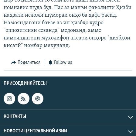
Дар Тоҷикистон то соли 2015 ҳашт ҳизби сиёсӣ
номнавис шуда буд. Пас аз манъи фаъолияти Ҳизби
наҳзати исломӣ шумораи онҳо ба ҳафт расид.
Намояндагони баъзе аз ин ҳизбҳо худро
"оппозитсияи созанда" медонанд, аммо
намояндагони мухолифон аксари онҳоро "ҳизбҳои
кисагӣ" номбар мекунанд.
Поделиться
Follow us
ПРИСОЕДИНЯЙТЕСЬ!
КОНТАКТЫ
НОВОСТИ ЦЕНТРАЛЬНОЙ АЗИИ