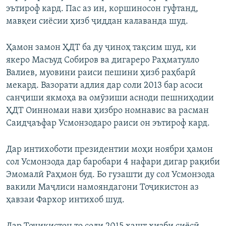
эътироф кард. Пас аз ин, коршиносон гуфтанд,
мавқеи сиёсии ҳизб ҷиддан калаванда шуд.
Ҳамон замон ҲДТ ба ду ҷиноҳ тақсим шуд, ки
якеро Масъуд Собиров ва дигареро Раҳматулло
Валиев, муовини раиси пешини ҳизб раҳбарӣ
мекард. Вазорати адлия дар соли 2013 бар асоси
санҷиши якмоҳа ва омӯзиши асноди пешниҳодии
ҲДТ Оинномаи нави ҳизбро номнавис ва расман
Саидҷаъфар Усмонзодаро раиси он эътироф кард.
Дар интихоботи президентии моҳи ноябри ҳамон
сол Усмонзода дар баробари 4 нафари дигар рақиби
Эмомалӣ Раҳмон буд. Бо гузашти ду сол Усмонзода
вакили Маҷлиси намояндагони Тоҷикистон аз
ҳавзаи Фархор интихоб шуд.