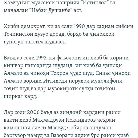
Ҳамчунин муассиси нашрияи “Истиқлол” ва
маҷаллаи “Набзи Душанбе” аст.
Ҳизби демократ, ки аз соли 1990 дар саҳнаи сиёсии
Тоҷикистон ҳузур дорад, борҳо ба ҷиноҳҳои
гуногун тақсим шудааст.
Баъд аз соли 1993, ки фаъолони ин ҳизб ба хориҷи
кишвар паноҳанда шуданд, ин ҳизб ба ҷиноҳи
Алмато ва ҷиноҳи Теҳрон ҷудо шуд. Сипас ҷиноҳи
Алмато вориди Иттиҳоди нерӯҳои мухолифони
тоҷик шуд ва дар музокироти сулҳи тоҷикон
ширкат кард.
Дар соли 2006 баъд аз зиндонӣ кардани раиси
вақти ҳизб Маҳмадрӯзӣ Искандаров чеҳраи
камошнои сиёсӣ Масъуд Собиров анҷуман
баргузор намуд ва Вазорати адлия ӯро раиси ҳизб