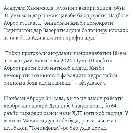
Асадулло Ҳакимзода, муовини вазири адлия, рӯзи
31-уми май дар номаи ҷавобӣ ба дархости Шаҳбози
Аброр гуфтааст, "оинномаи Ҳизби демократи
Тоҷикистон дар Вазорати адлия бо тағйиру иловаҳо
аз нав ба қайди давлатӣ гирифта шуд."
"Тибқи протоколи анҷумани ғайринавбатии 18-ум
аз ёздаҳуми майи соли 2024 Шумо (Шаҳбози
Аброр) раиси ҳизб интихоб шудед. Ҳизби
демократи Тоҷикистон фаъолияти худро тибқи
оиннома бояд идома диҳад," – афзудааст ӯ.
Шаҳбози Аброри 34-сола, ки то ин замон раёсати
ҳизбро дар шаҳри Душанбе ба дӯш дошт, бо 64
раъйи тарафдор раиси нави ҲДТ интихоб гардид. Ӯ
вакили Маҷлиси Душанбе буда, раёсати яке аз
шуъбаҳои “Тоҷикфилм”-ро бар уҳда дорад.