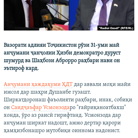
Вазорати адлияи Тоҷикистон рӯзи 31-уми май
анҷумани ҷанҷолии Ҳизби демократро дуруст
шумурд ва Шаҳбози Аброрро раҳбари нави он
эътироф кард.
Анҷумани ҳаждаҳуми ҲДТ
дар аввали моҳи майи
имсол дар шаҳри Душанбе гузашт.
Ширкатдоронаш фаъолияти раҳбари, инак, собиқи
он
Саидҷаъфар Усмонзода
ро "ғайриқаноатбахш"
хонда, ӯро аз раисӣ гирифтанд. Усмонзода дар
анҷуман ширкат надошт, аммо дертар қарори
ҳамҳизбонашро мутобиқи оиннома надонист.