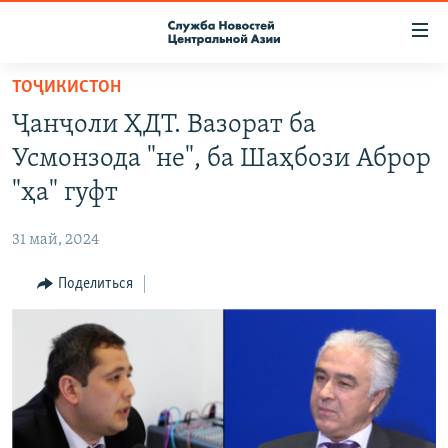
Ссылки
доступа
Вернуться
ТОҶИКИСТОН
к
О ПРОЕКТЕ
Ҷанҷоли ҲДТ. Вазорат ба
основному
ПОДПИСКА
содержанию
Усмонзода "не", ба Шаҳбози Аброр
КОНТАКТЫ
Вернутся
"ҳа" гуфт
к
RFE/RL ДИРЕКТ
главной
31 май, 2024
НАСТОЯЩЕЕ ВРЕМЯ
навигации
Вернутся
Поделиться
МИГРАНТ МЕДИА
к
поиску