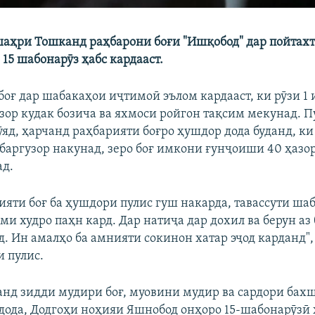
шаҳри Тошканд раҳбарони боғи "Ишқобод" дар пойтах
15 шабонарӯз ҳабс кардааст.
оғ дар шабакаҳои иҷтимоӣ эълом кардааст, ки рӯзи 1 
азор кудак бозича ва яхмоси ройгон тақсим мекунад. 
яд, ҳарчанд раҳбарияти боғро ҳушдор дода буданд, к
баргузор накунад, зеро боғ имкони ғунҷоиши 40 ҳазор
ад.
ияти боғ ба ҳушдори пулис гуш накарда, тавассути ша
и худро паҳн кард. Дар натиҷа дар дохил ва берун аз
. Ин амалҳо ба амнияти сокинон хатар эҷод карданд",
и пулис.
нд зидди мудири боғ, муовини мудир ва сардори бах
 дода, Додгоҳи ноҳияи Яшнобод онҳоро 15-шабонарӯзӣ 