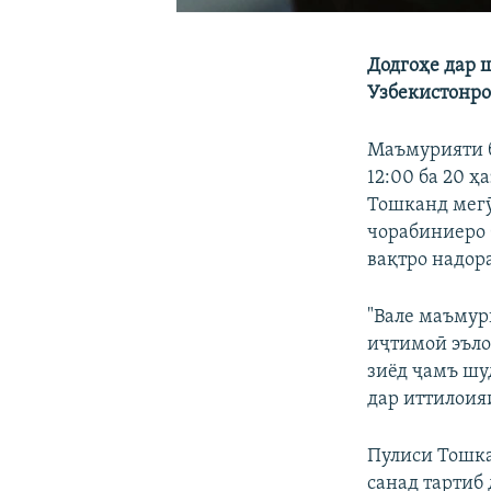
Додгоҳе дар 
Узбекистонро 
Маъмурияти б
12:00 ба 20 ҳ
Тошканд мегӯ
чорабиниеро 
вақтро надор
"Вале маъмур
иҷтимоӣ эълом
зиёд ҷамъ шуд
дар иттилоия
Пулиси Тошка
санад тартиб