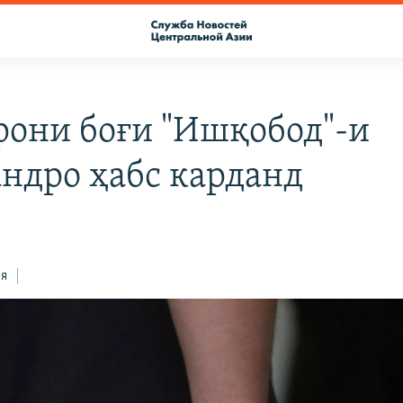
рони боғи "Ишқобод"-и
ндро ҳабс карданд
ся