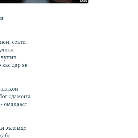
ти
июн, соати
Пулиси
и чунин
 кас дар як
бакаҳои
 боғ одамони
 - омадааст
ши эъломҳо
ҳабс