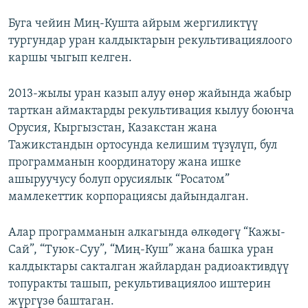
Буга чейин Миң-Кушта айрым жергиликтүү
тургундар уран калдыктарын рекультивациялоого
каршы чыгып келген.
2013-жылы уран казып алуу өнөр жайында жабыр
тарткан аймактарды рекультивация кылуу боюнча
Орусия, Кыргызстан, Казакстан жана
Тажикстандын ортосунда келишим түзүлүп, бул
программанын координатору жана ишке
ашыруучусу болуп орусиялык “Росатом”
мамлекеттик корпорациясы дайындалган.
Алар программанын алкагында өлкөдөгү “Кажы-
Сай”, “Туюк-Суу”, “Миң-Куш” жана башка уран
калдыктары сакталган жайлардан радиоактивдүү
топуракты ташып, рекультивациялоо иштерин
жүргүзө баштаган.