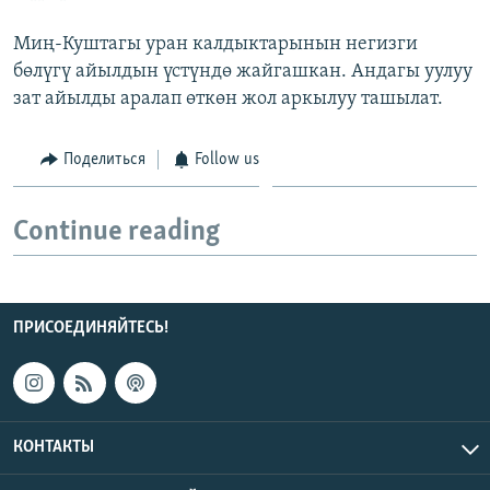
Миң-Куштагы уран калдыктарынын негизги
бөлүгү айылдын үстүндө жайгашкан. Андагы уулуу
зат айылды аралап өткөн жол аркылуу ташылат.
Поделиться
Follow us
Continue reading
ПРИСОЕДИНЯЙТЕСЬ!
КОНТАКТЫ