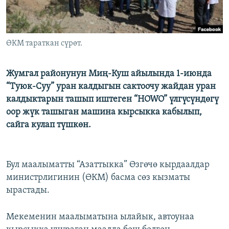
ӨКМ тараткан сүрөт.
Жумгал районунун Миң-Куш айылында 1-июнда
“Туюк-Суу” уран калдыгын сактоочу жайдан уран
калдыктарын ташып иштеген “HOWO” үлгүсүндөгү
оор жүк ташыган машина кырсыкка кабылып,
сайга кулап түшкөн.
Бул маалыматты “Азаттыкка” Өзгөчө кырдаалдар
министрлигинин (ӨКМ) басма сөз кызматы
ырастады.
Мекеменин маалыматына ылайык, автоунаа