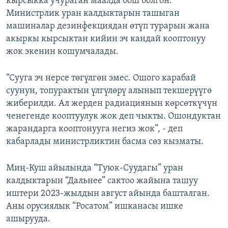
кырсыкка учураган маалда бош болгон.
Министрлик уран калдыктарын ташыган
машиналар дезинфекциядан өтүп турарын жана
акыркы кырсыктан кийин эч кандай кооптонуу
жок экенин кошумчалады.
“Сууга эч нерсе төгүлгөн эмес. Ошого карабай
суунун, топурактын үлгүлөрү алынып текшерүүгө
жиберилди. Ал жерден радиациянын көрсөткүчүн
ченегенде кооптуулук жок деп чыкты. Ошондуктан
жарандарга кооптонууга негиз жок”, - деп
кабарлады министрликтин басма сөз кызматы.
Миң-Куш айылында “Туюк-Суудагы” уран
калдыктарын “Дальнее” сактоо жайына ташуу
иштери 2023-жылдын август айында башталган.
Аны орусиялык “Росатом” ишканасы ишке
ашырууда.