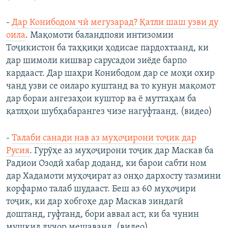
-
Дар Конибодом чӣ мегузарад? Қатли шаш узви ду
оила
. Мақомоти баландпояи интизомии
Тоҷикистон ба таҳқиқи ҳодисае пардохтаанд, ки
дар шимоли кишвар сарусадои зиёде барпо
кардааст. Дар шаҳри Конибодом дар се моҳи охир
чанд узви се оиларо куштанд ва то кунун мақомот
дар бораи ангезаҳои куштор ва ё муттаҳам ба
қатлҳои шубҳабарангез чизе нагуфтаанд. (видео)
-
Талаби санади нав аз муҳоҷирони тоҷик дар
Русия
. Гурӯҳе аз муҳоҷирони тоҷик дар Маскав ба
Радиои Озодӣ хабар доданд, ки барои сабти ном
дар Хадамоти муҳоҷират аз онҳо дархосту тазмини
корфармо талаб шудааст. Беш аз 60 муҳоҷири
тоҷик, ки дар хобгоҳе дар Маскав зиндагӣ
доштанд, гуфтанд, бори аввал аст, ки ба чунин
мушкил дучор мешаванд. (видео)