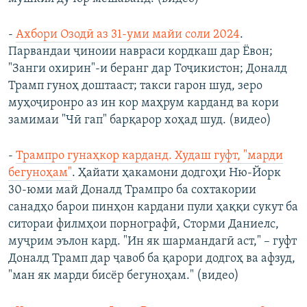
-
Ахбори Озодӣ аз 31-уми майи соли 2024
.
Парвандаи ҷиноии навраси кордкаш дар Ёвон;
"Занги охирин"-и беранг дар Тоҷикистон; Доналд
Трамп гуноҳ доштааст; такси гарон шуд, зеро
муҳоҷиронро аз ин кор маҳрум карданд ва кори
замимаи "Чӣ гап" барқарор хоҳад шуд. (видео)
-
Трампро гунаҳкор карданд. Худаш гуфт, "марди
бегуноҳам"
. Ҳайати ҳакамони додгоҳи Ню-Йорк
30-юми май Доналд Трампро ба сохтакории
санадҳо барои пинҳон кардани пули ҳаққи сукут ба
ситораи филмҳои порнографӣ, Сторми Даниелс,
муҷрим эълон кард. "Ин як шармандагӣ аст," – гуфт
Доналд Трамп дар ҷавоб ба қарори додгоҳ ва афзуд,
"ман як марди бисёр бегуноҳам." (видео)