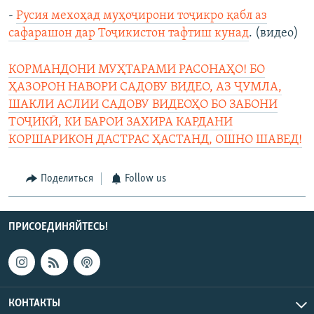
-
Русия мехоҳад муҳоҷирони тоҷикро қабл аз
сафарашон дар Тоҷикистон тафтиш кунад
. (видео)
КОРМАНДОНИ МУҲТАРАМИ РАСОНАҲО! БО
ҲАЗОРОН НАВОРИ САДОВУ ВИДЕО, АЗ ҶУМЛА,
ШАКЛИ АСЛИИ САДОВУ ВИДЕОҲО БО ЗАБОНИ
ТОҶИКӢ, КИ БАРОИ ЗАХИРА КАРДАНИ
КОРШАРИКОН ДАСТРАС ҲАСТАНД, ОШНО ШАВЕД!
Поделиться
Follow us
ПРИСОЕДИНЯЙТЕСЬ!
КОНТАКТЫ