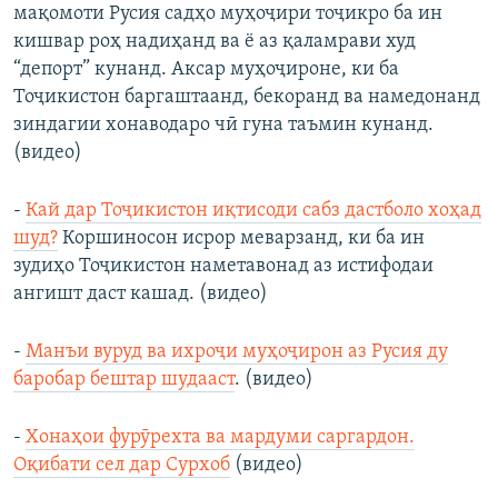
мақомоти Русия садҳо муҳоҷири тоҷикро ба ин
кишвар роҳ надиҳанд ва ё аз қаламрави худ
“депорт” кунанд. Аксар муҳоҷироне, ки ба
Тоҷикистон баргаштаанд, бекоранд ва намедонанд
зиндагии хонаводаро чӣ гуна таъмин кунанд.
(видео)
-
Кай дар Тоҷикистон иқтисоди сабз дастболо хоҳад
шуд?
Коршиносон исрор меварзанд, ки ба ин
зудиҳо Тоҷикистон наметавонад аз истифодаи
ангишт даст кашад. (видео)
-
Манъи вуруд ва ихроҷи муҳоҷирон аз Русия ду
баробар бештар шудааст
. (видео)
-
Хонаҳои фурӯрехта ва мардуми саргардон.
Оқибати сел дар Сурхоб
(видео)