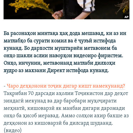
Ба расонаҳои минтақа ҳақ дода мешавад, ки аз ин
матлабҳо ба сурати комил ва ё ҷузъӣ истифода
кунанд. Бо дархости муштариён метавонем ба
онҳо шакли аслии наворҳои видеоиро фиристем.
Онҳо, инчунин, метавонанд матлаби дилхоҳи
худро аз махзани Директ истифода кунанд.
-
Чаро деҳқонони тоҷик дигар кишт намекунанд?
Тақрибан 70 дарсади аҳолии Тоҷикистон дар деҳот
зиндагӣ мекунад ва дар баробари муҳоҷирати
меҳнатӣ, кишоварзӣ як манбаи дигари даромади
онҳо ба ҳисоб меравад. Аммо солҳои ахир бахше аз
деҳқонон аз кишоварзӣ ба дилсард шудаанд.
(видео)