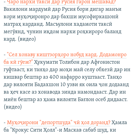
-
Чаро нархи таксӣ дар Русия гарон мешавад?
Вакилони мардумӣ дар Русия бори дигар манъи
кори муҳоҷиронро дар бахши мусофиркашонӣ
матраҳ карданд. Масъулони хадамоти таксӣ
мегӯянд, чунин иқдом нархи роҳкироро баланд
кард. (видео)
-
"Сел хонаву киштзорҳоро нобуд кард. Додамонро
ба кӣ гӯем?"
Ҳукумати Толибон дар Афғонистон
гуфтааст, ки танҳо дар моҳи май селу обхезӣ дар ин
кишвар бештар аз 400 нафарро куштааст. Танҳо
дар вилояти Бадахшон 10 узви як оила ҷон додаанд
ва ҳеч касе аз хонавода зинда намондааст. Дар ин
миён бештар аз ҳама вилояти Бағлон осеб дидааст.
(видео)
-
Муҳоҷирони "депортшуда" чӣ ҳол доранд?
Ҳамла
ба "Крокус Сити Ҳолл"-и Маскав сабаб шуд, ки