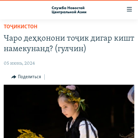
Ссылки
доступа
Вернуться
ТОҶИКИСТОН
к
О ПРОЕКТЕ
Чаро деҳқонони тоҷик дигар кишт
основному
ПОДПИСКА
содержанию
намекунанд? (гулчин)
КОНТАКТЫ
Вернутся
к
05 июнь, 2024
RFE/RL ДИРЕКТ
главной
НАСТОЯЩЕЕ ВРЕМЯ
Поделиться
навигации
Вернутся
МИГРАНТ МЕДИА
к
поиску