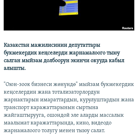
Казакстан мажилисинин депутаттары
букмекердик кеңселерди жарнамалоого тыюу
салган мыйзам долбоорун экинчи окууда кабыл
алышты.
"Оюн-зоок бизнеси жөнүндө" мыйзам букмекердик
кеңселердин жана тотализаторлордун
жарнактарын имараттардын, курулуштардын жана
транспорт каражаттарынын сыртына
жайгаштырууга, ошондой эле аларды массалык
маалымат каражаттарында, кино, видеодо
жарнамалоого толугу менен тыюу салат.