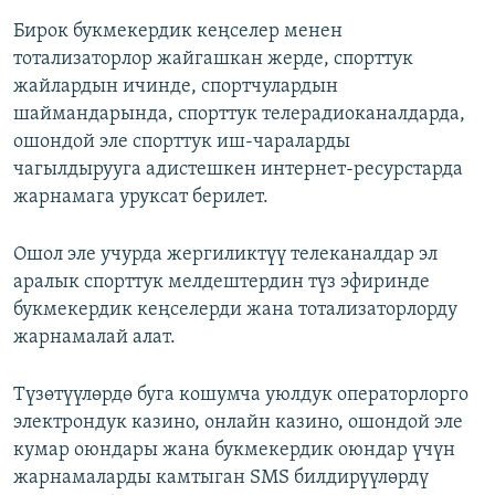
Бирок букмекердик кеңселер менен
тотализаторлор жайгашкан жерде, спорттук
жайлардын ичинде, спортчулардын
шаймандарында, спорттук телерадиоканалдарда,
ошондой эле спорттук иш-чараларды
чагылдырууга адистешкен интернет-ресурстарда
жарнамага уруксат берилет.
Ошол эле учурда жергиликтүү телеканалдар эл
аралык спорттук мелдештердин түз эфиринде
букмекердик кеңселерди жана тотализаторлорду
жарнамалай алат.
Түзөтүүлөрдө буга кошумча уюлдук операторлорго
электрондук казино, онлайн казино, ошондой эле
кумар оюндары жана букмекердик оюндар үчүн
жарнамаларды камтыган SMS билдирүүлөрдү