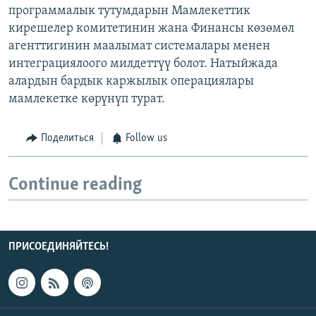
программалык тутумдарын Мамлекеттик
кирешелер комитетинин жана Финансы көзөмөл
агенттигинин маалымат системалары менен
интеграциялоого милдеттүү болот. Натыйжада
алардын бардык каржылык операциялары
мамлекетке көрүнүп турат.
Поделиться
Follow us
Continue reading
ПРИСОЕДИНЯЙТЕСЬ!