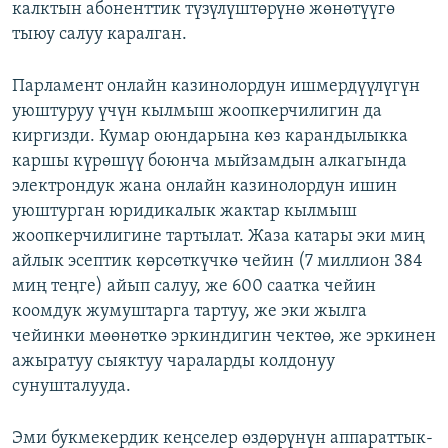
калктын абоненттик түзүлүштөрүнө жөнөтүүгө
тыюу салуу каралган.
Парламент онлайн казинолордун ишмердүүлүгүн
уюштуруу үчүн кылмыш жоопкерчилигин да
киргизди. Кумар оюндарына көз карандылыкка
каршы күрөшүү боюнча мыйзамдын алкагында
электрондук жана онлайн казинолордун ишин
уюштурган юридикалык жактар кылмыш
жоопкерчилигине тартылат. Жаза катары эки миң
айлык эсептик көрсөткүчкө чейин (7 миллион 384
миң теңге) айып салуу, же 600 саатка чейин
коомдук жумуштарга тартуу, же эки жылга
чейинки мөөнөткө эркиндигин чектөө, же эркинен
ажыратуу сыяктуу чараларды колдонуу
сунушталууда.
Эми букмекердик кеңселер өздөрүнүн аппараттык-