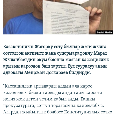
Казакстандын Жогорку соту былтыр жети жылга
соттолгон активист жана супермарафончу Марат
Жыланбаевдин өкүм боюнча жазган кассациялык
арызын кароодон баш тартты. Бул тууралуу анын
адвокаты Мейржан Доскараев билдирди.
"Кассациялык арыздарды алдын ала кароо
коллегиясы биздин арызды андан ары кароого
негиз жок деген чечим кабыл алды. Башкы
прокуратурага, соттун төрагасына кайрылабыз.
Алардан жыйынтык болбосо Конституциялык сотко