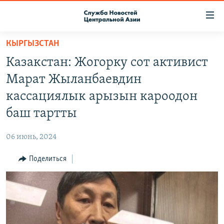
Ссылки
доступа
Вернуться
КЫРГЫЗСТАН
к
О ПРОЕКТЕ
Казакстан: Жогорку сот активист
основному
ПОДПИСКА
содержанию
Марат Жыланбаевдин
КОНТАКТЫ
Вернутся
кассациялык арызын кароодон
к
RFE/RL ДИРЕКТ
баш тартты
главной
НАСТОЯЩЕЕ ВРЕМЯ
навигации
06 июнь, 2024
Вернутся
МИГРАНТ МЕДИА
к
Поделиться
поиску