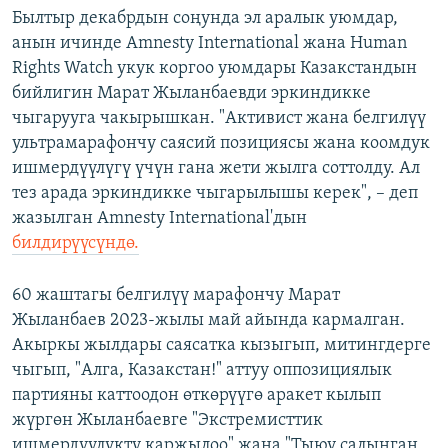
Былтыр декабрдын соңунда эл аралык уюмдар,
анын ичинде Amnesty International жана Human
Rights Watch укук коргоо уюмдары Казакстандын
бийлигин Марат Жыланбаевди эркиндикке
чыгарууга чакырышкан. "Активист жана белгилүү
ультрамарафончу саясий позициясы жана коомдук
ишмердүүлүгү үчүн гана жети жылга соттолду. Ал
тез арада эркиндикке чыгарылышы керек", – деп
жазылган Amnesty International'дын
билдирүүсүндө.
60 жаштагы белгилүү марафончу Марат
Жыланбаев 2023-жылы май айында кармалган.
Акыркы жылдары саясатка кызыгып, митингдерге
чыгып, "Алга, Казакстан!" аттуу оппозициялык
партияны каттоодон өткөрүүгө аракет кылып
жүргөн Жыланбаевге "Экстремисттик
ишмердүүлүктү каржылоо" жана "Тыюу салынган