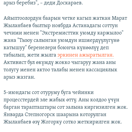
арыз беребиз", – деди Доскараев.
Айыптоолордун баарын четке кагып жаткан Марат
Жыланбаев былтыр ноябрда Астанадагы соттун
чечими менен "Экстремисттик уюмду каржылоо"
жана "Тыюу салынган уюмдун ишмердүүлүгүнө
катышуу" беренелери боюнча күнөөлүү деп
табылып, жети жылга
эркинен ажыратылган.
Активист бул өкүмдү жокко чыгаруу жана аны
толугу менен актоо талабы менен кассациялык
арыз жазган.
5-июндагы сот отуруму буга чейинки
процесстердей эле жабык өттү. Аны колдоо үчүн
барган тарапташтары сот залына киргизилген жок.
Январда Степногорск шаарына которулган
Жыланбаев өзү Жогорку сотко жеткирилген жок.