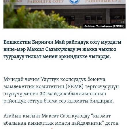
Бишкектин Биринчи Май райондук соту мурдагы
вице-мэр Максат Сазыкуловду эч жакка чыкпоо
тууралуу тилкат менен эркиндикке чыгарды.
Мындай чечим Улуттук коопсуздук боюнча
мамлекеттик комитеттин (УКМК) тергөөчүсүнүн
өтүнүчү менен 30-майда кабыл алынганын
райондук соттун басма сөз кызматы билдирди.
Атайын кызмат Максат Сазыкуловду “кызмат
абалынан кыянаттык менен пайдаланган” деген