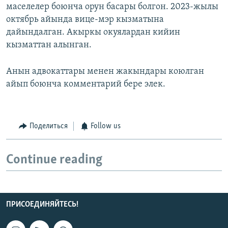
маселелер боюнча орун басары болгон. 2023-жылы
октябрь айында вице-мэр кызматына
дайындалган. Акыркы окуялардан кийин
кызматтан алынган.
Анын адвокаттары менен жакындары коюлган
айып боюнча комментарий бере элек.
Поделиться
Follow us
Continue reading
ПРИСОЕДИНЯЙТЕСЬ!