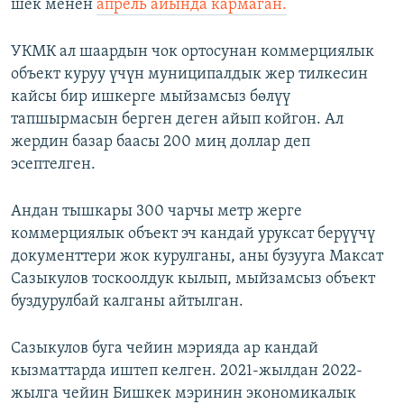
шек менен
апрель айында кармаган.
УКМК ал шаардын чок ортосунан коммерциялык
объект куруу үчүн муниципалдык жер тилкесин
кайсы бир ишкерге мыйзамсыз бөлүү
тапшырмасын берген деген айып койгон. Ал
жердин базар баасы 200 миң доллар деп
эсептелген.
Андан тышкары 300 чарчы метр жерге
коммерциялык объект эч кандай уруксат берүүчү
документтери жок курулганы, аны бузууга Максат
Сазыкулов тоскоолдук кылып, мыйзамсыз объект
буздурулбай калганы айтылган.
Сазыкулов буга чейин мэрияда ар кандай
кызматтарда иштеп келген. 2021-жылдан 2022-
жылга чейин Бишкек мэринин экономикалык