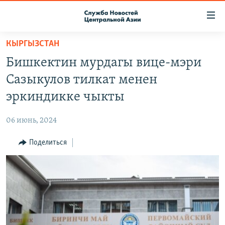
Ссылки
доступа
Вернуться
КЫРГЫЗСТАН
к
О ПРОЕКТЕ
Бишкектин мурдагы вице-мэри
основному
ПОДПИСКА
содержанию
Сазыкулов тилкат менен
КОНТАКТЫ
Вернутся
эркиндикке чыкты
к
RFE/RL ДИРЕКТ
главной
06 июнь, 2024
НАСТОЯЩЕЕ ВРЕМЯ
навигации
Вернутся
Поделиться
МИГРАНТ МЕДИА
к
поиску