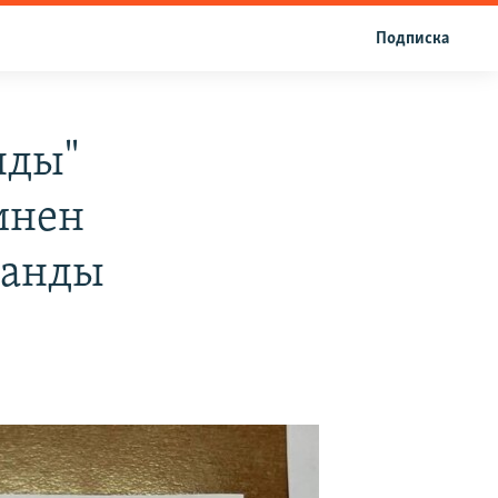
Подписка
нды"
инен
танды