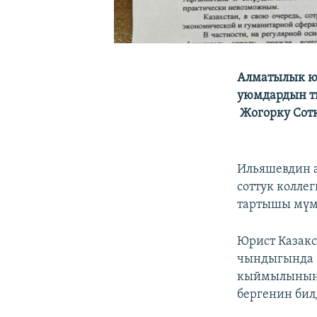
Алматылык ю
уюмдардын т
Жогорку Сот
Ильяшевдин 
соттук колле
тартышы мүмк
Юрист Казак
чындыгында О
кыймылынын 
бергенин бил