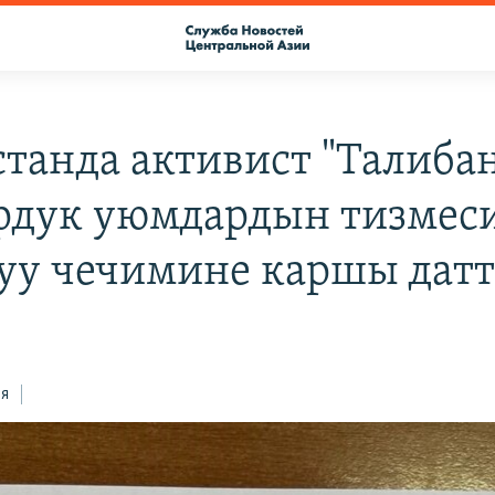
станда активист "Талиба
рдук уюмдардын тизмес
уу чечимине каршы дат
ся