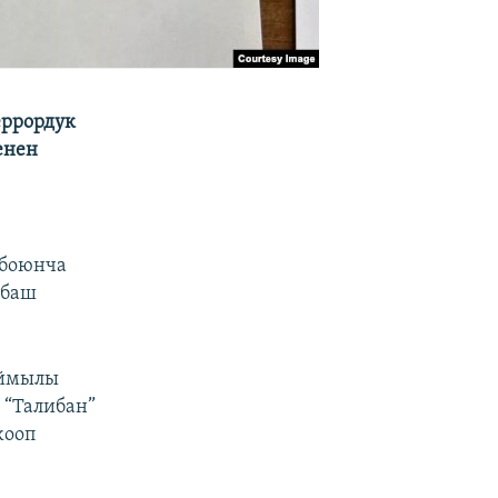
еррордук
енен
 боюнча
 баш
ыймылы
 “Талибан”
жооп