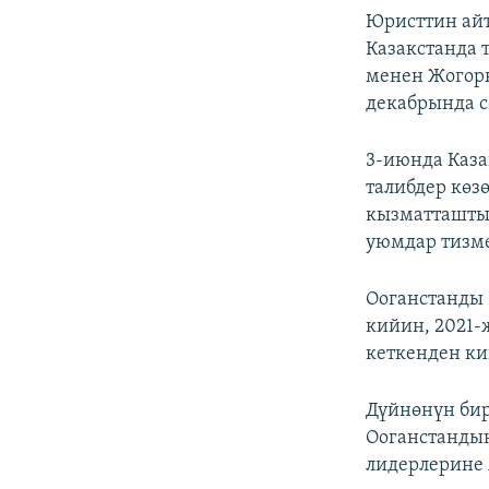
Юристтин ай
Казакстанда 
менен Жогорк
декабрында с
3-июнда Каз
талибдер көз
кызматташтык
уюмдар тизм
Ооганстанды 
кийин, 2021-
кеткенден ки
Дүйнөнүн бир
Ооганстандын
лидерлерине