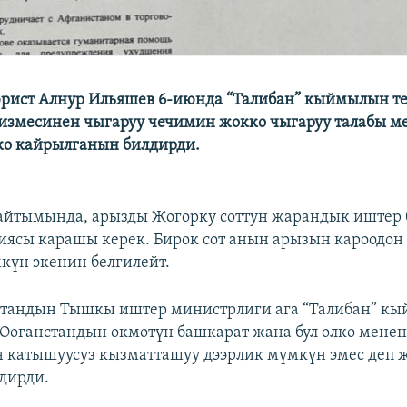
рист Алнур Ильяшев 6-июнда “Талибан” кыймылын т
измесинен чыгаруу чечимин жокко чыгаруу талабы м
ко кайрылганын билдирди.
айтымында, арызды Жогорку соттун жарандык иштер
гиясы карашы керек. Бирок сот анын арызын кароодон
үн экенин белгилейт.
стандын Тышкы иштер министрлиги ага “Талибан” к
оганстандын өкмөтүн башкарат жана бул өлкө менен
катышуусуз кызматташуу дээрлик мүмкүн эмес деп 
дирди.