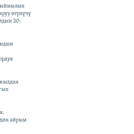
 кыймылын
аруу өтүнүчү
лдын 20-
андын
ордук
 жылдан
ыгып
к.
рдин айрым