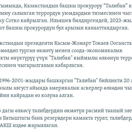
тымында, Казакстандын башкы прокурору “Талибан”
тыюу салынган террордук уюмдардын тизмесинен чыг
у Сотко кайрылган. Ильяшев билдиргендей, 2023-жы
от Башкы прокурордун бул арызын канааттандырган.
акстандын президенти Касым-Жомарт Токаев Ооганст
өмөлдөп турган өкмөтү менен соода-экономикалык
ты өнүктүрүү үчүн "Талибан" кыймылы өлкөнүн терр
есинен чыгарылганын кабарлаган.
1996-2001-жыдары башкарган "Талибан" бийликти 20
жылы август айында америкалык аскерлер өлкөдөн ч
йин кайрадан өз колуна алган.
 дагы өлкөсү талибдердин өкмөтүн расмий тааный эле
 Батыштагы банк резервдери камакта турат, талибде
 АКШ издөө жарыялаган.