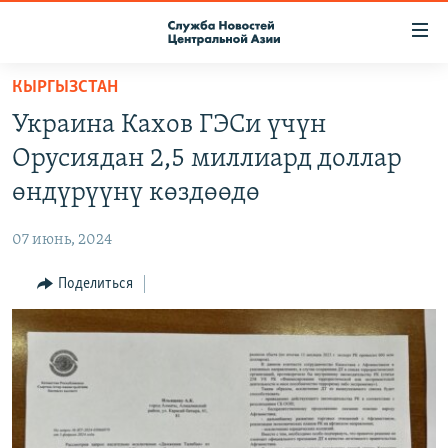
Ссылки
доступа
Вернуться
КЫРГЫЗСТАН
к
О ПРОЕКТЕ
Украина Кахов ГЭСи үчүн
основному
ПОДПИСКА
содержанию
Орусиядан 2,5 миллиард доллар
КОНТАКТЫ
Вернутся
өндүрүүнү көздөөдө
к
RFE/RL ДИРЕКТ
главной
07 июнь, 2024
НАСТОЯЩЕЕ ВРЕМЯ
навигации
Вернутся
Поделиться
МИГРАНТ МЕДИА
к
поиску