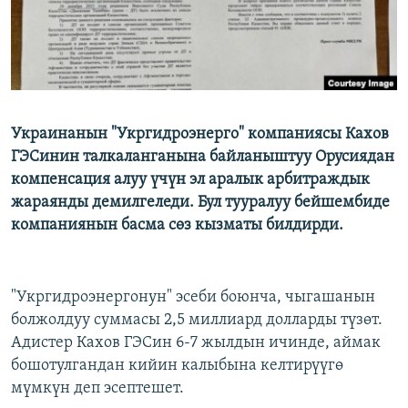
Украинанын "Укргидроэнерго" компаниясы Кахов
ГЭСинин талкаланганына байланыштуу Орусиядан
компенсация алуу үчүн эл аралык арбитраждык
жараянды демилгеледи. Бул тууралуу бейшембиде
компаниянын басма сөз кызматы билдирди.
"Укргидроэнергонун" эсеби боюнча, чыгашанын
болжолдуу суммасы 2,5 миллиард долларды түзөт.
Адистер Кахов ГЭСин 6-7 жылдын ичинде, аймак
бошотулгандан кийин калыбына келтирүүгө
мүмкүн деп эсептешет.