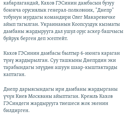
кабарлагандай, Кахов ГЭСинин дамбасын бузуу
боюнча орусиялык генерал-полковник, "Днепр"
тобунун мурдагы командири Олег Макаревичке
айып тагылган. Украинанын Коопсуздук кызматы
дамбаны жардырууга дал ушул орус аскер башчысы
буйрук берген деп эсептейт.
Кахов ГЭСинин дамбасы былтыр 6-июнга караган
түнү жардырылган. Суу ташкыны Днепрдин эки
тарабындагы элүүдөн ашуун шаар-кыштактарды
каптаган.
Днепр дарыясындагы ири дамбаны жардырганы
үчүн Киев Москваны айыптаган. Кремль Кахов
ГЭСиндеги жардырууга тиешеси жок экенин
билдирген.