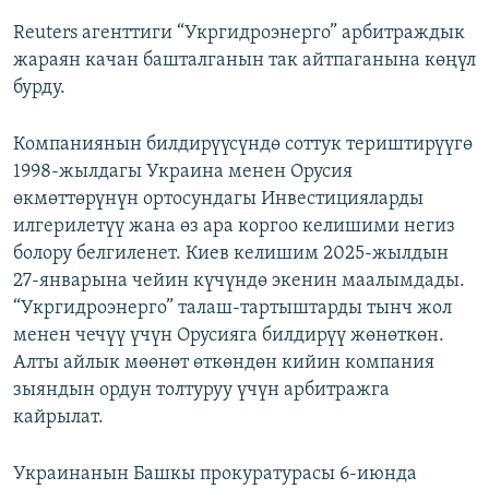
Reuters агенттиги “Укргидроэнерго” арбитраждык
жараян качан башталганын так айтпаганына көңүл
бурду.
Компаниянын билдирүүсүндө соттук териштирүүгө
1998-жылдагы Украина менен Орусия
өкмөттөрүнүн ортосундагы Инвестицияларды
илгерилетүү жана өз ара коргоо келишими негиз
болору белгиленет. Киев келишим 2025-жылдын
27-январына чейин күчүндө экенин маалымдады.
“Укргидроэнерго” талаш-тартыштарды тынч жол
менен чечүү үчүн Орусияга билдирүү жөнөткөн.
Алты айлык мөөнөт өткөндөн кийин компания
зыяндын ордун толтуруу үчүн арбитражга
кайрылат.
Украинанын Башкы прокуратурасы 6-июнда