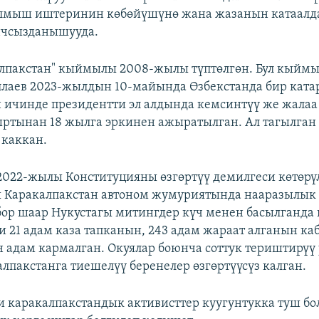
ылмыш иштеринин көбөйүшүнө жана жазанын катаал
нчсызданышууда.
алпакстан" кыймылы 2008-жылы түптөлгөн. Бул кыйм
лаев 2023-жылдын 10-майында Өзбекстанда бир ката
 ичинде президентти эл алдында кемсинтүү же жалаа
ртынан 18 жылга эркинен ажыратылган. Ал тагылга
 каккан.
2022-жылы Конституцияны өзгөртүү демилгеси көтөрүл
Каракалпакстан автоном жумуриятында нааразылык ч
ор шаар Нукустагы митингдер күч менен басылганда к
и 21 адам каза тапканын, 243 адам жараат алганын ка
 адам кармалган. Окуялар боюнча соттук териштирүү 
лпакстанга тиешелүү беренелер өзгөртүүсүз калган.
 каракалпакстандык активисттер куугунтукка туш бо