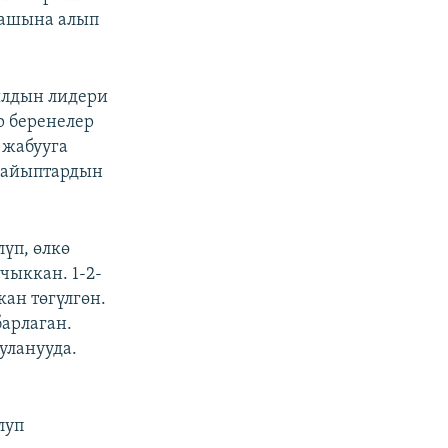
дашына алып
ылдын лидери
р беренелер
 жабууга
н айыптардын
үп, өлкө
ыккан. 1-2-
ан төгүлгөн.
барлаган.
уланууда.
луп