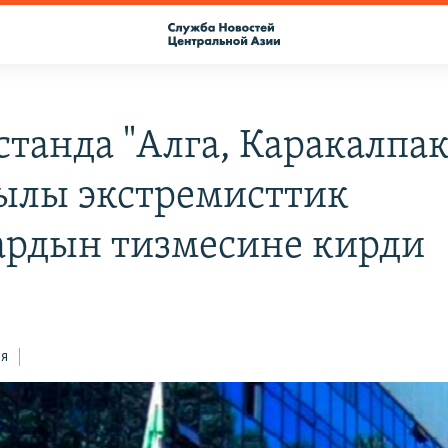
станда "Алга, Каракалпак
лы экстремисттик
рдын тизмесине кирди
ся