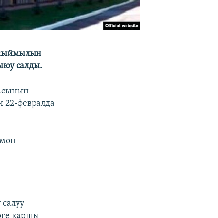
к кыймылын
ыюу салды.
масынын
 22-февралда
кмөн
 салуу
рге каршы