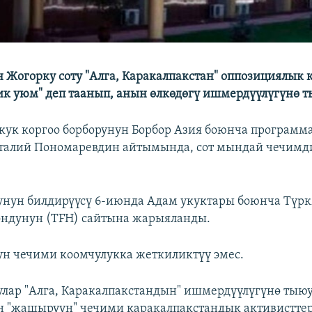
 Жогорку соту "Алга, Каракалпакстан" оппозициялы
ик уюм" деп таанып, анын өлкөдөгү ишмердүүлүгүнө т
кук коргоо борборунун Борбор Азия боюнча програм
талий Пономаревдин айтымында, сот мындай чечимди
унун билдирүүсү 6-июнда Адам укуктары боюнча Түр
ондунун (TFH) сайтына жарыяланды.
ун чечими коомчулукка жеткиликтүү эмес.
улар "Алга, Каракалпакстандын" ишмердүүлүгүнө тыюу
н "жашыруун" чечими каракалпакстандык активистте