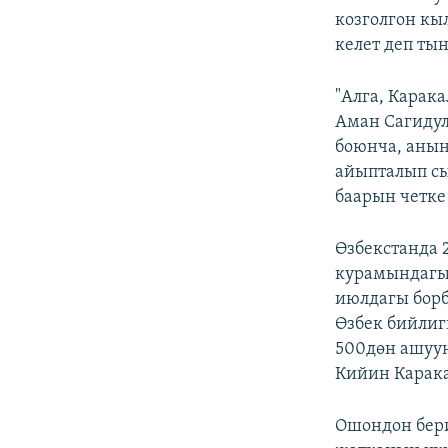
козголгон к
келет деп ты
"Алга, Карак
Аман Сагидул
боюнча, анын
айыпталып сы
баарын четке
Өзбекстанда 
курамындагы 
июлдагы борб
Өзбек бийлиг
500дөн ашуун
Кийин Карака
Ошондон бери