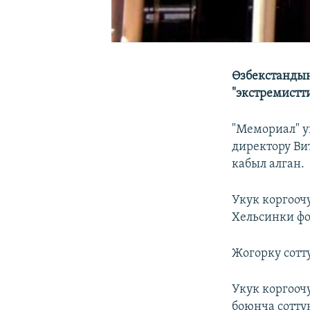
Өзбекстандын
"экстремистт
"Мемориал" у
директору Ви
кабыл алган.
Укук коргооч
Хельсинки ф
Жогорку сотт
Укук коргооч
боюнча сотту