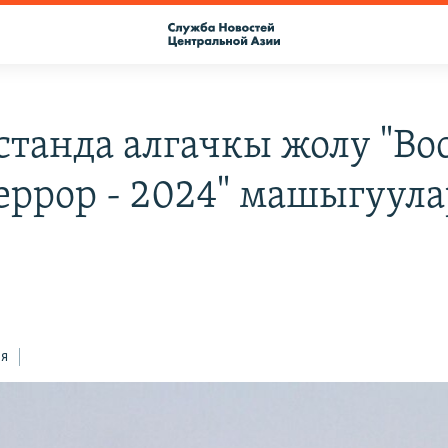
станда алгачкы жолу "Во
еррор - 2024" машыгуул
ся