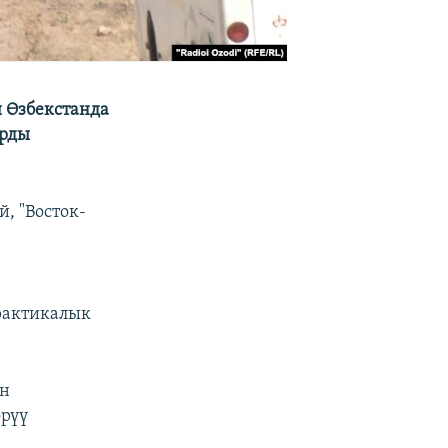
 Өзбекстанда
арды
, "Восток-
рактикалык
үн
рүү