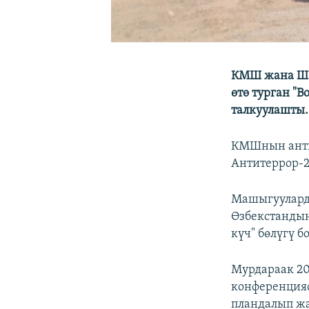
КМШ жана ШК
өтө турган "
талкуулашты.
КМШнын антит
Антитеррор-2
Машыгуулард
Өзбекстандын
күч" бөлүгү 
Мурдараак 2
конференция
пландалып ж