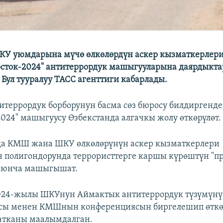
У уюмдарына мүчө өлкөлөрдүн аскер кызматкерлери
Восток-2024" антитеррордук машыгууларына даярдыкт
 Бул тууралуу ТАСС агенттиги кабарлады.
еррордук борборунун басма сөз бюросу билдиргендей
024" машыгуусу Өзбекстанда алгачкы жолу өткөрүлөт.
а КМШ жана ШКУ өлкөлөрүнүн аскер кызматкерлери
 полигондорунда террористтерге каршы күрөштүн "п
боюнча машыгышат.
024-жылы ШКУнун Аймактык антитеррордук түзүмүн
сы менен КМШнын конференциясын биргелешип өткө
атканы маалымдалган.