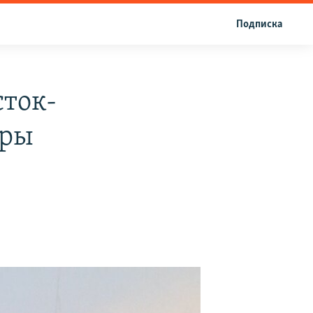
Подписка
сток-
ары