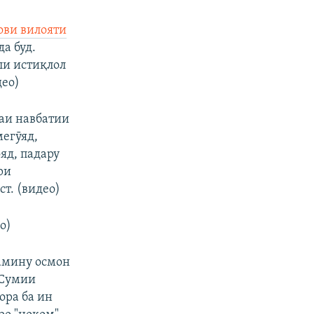
ови вилояти
а буд.
ли истиқлол
део)
аи навбатии
егӯяд,
яд, падару
ри
т. (видео)
о)
замину осмон
 Сумии
ора ба ин