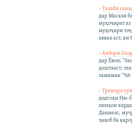
-
Талаби сана
дар Маскав б
муҳоҷират аз
муҳоҷири тоҷ
аввал аст, к
-
Ахбори Озод
дар Ёвон; "З
доштааст; та
замимаи "Чӣ 
-
Трампро гун
додгоҳи Ню-Й
пинҳон карда
Даниелс, муҷ
ҷавоб ба қаро