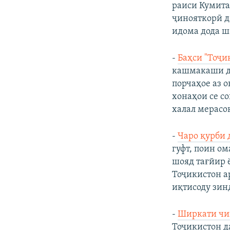
раиси Кумита
ҷинояткорӣ д
идома дода ш
-
Баҳси "Тоҷи
кашмакаши до
порчаҳое аз о
хонаҳои се с
халал мерасон
-
Чаро қурби 
гуфт, поин о
шояд тағйир ё
Тоҷикистон а
иқтисоду зин
-
Ширкати чин
Тоҷикистон д