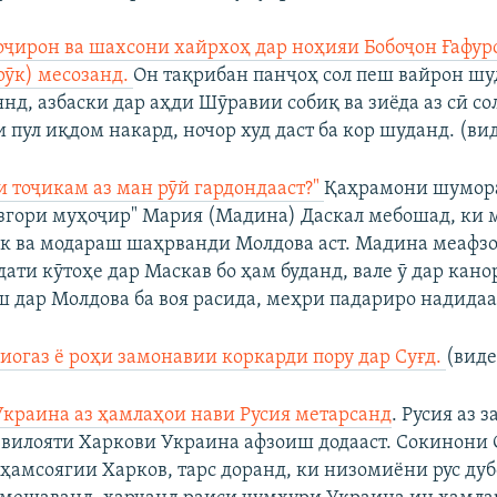
оҷирон ва шахсони хайрхоҳ дар ноҳияи Бобоҷон Ғафур
рӯк) месозанд.
Он тақрибан панҷоҳ сол пеш вайрон шуд
нд, азбаски дар аҳди Шӯравии собиқ ва зиёда аз сӣ со
и пул иқдом накард, ночор худ даст ба кор шуданд. (ви
и тоҷикам аз ман рӯй гардондааст?"
Қаҳрамони шумор
згори муҳоҷир" Мария (Мадина) Даскал мебошад, ки м
к ва модараш шаҳрванди Молдова аст. Мадина меафзо
ати кӯтоҳе дар Маскав бо ҳам буданд, вале ӯ дар кано
 дар Молдова ба воя расида, меҳри падариро надидаас
биогаз ё роҳи замонавии коркарди пору дар Суғд.
(виде
краина аз ҳамлаҳои нави Русия метарсанд
. Русия аз 
 вилояти Харкови Украина афзоиш додааст. Сокинони
 ҳамсоягии Харков, тарс доранд, ки низомиёни рус дуб