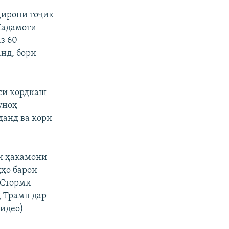
оҷирони тоҷик
 Хадамоти
з 60
анд, бори
си кордкаш
уноҳ
данд ва кори
ти ҳакамони
ҳо барои
 Сторми
д Трамп дар
видео)