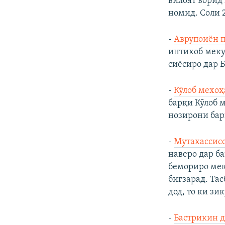
вилоят ворид
номид. Соли 
-
Аврупоиён 
интихоб меку
сиёсиро дар Б
-
Кӯлоб мехоҳ
барқи Кӯлоб 
нозирони бар
-
Мутахассисо
наверо дар б
бемориро мек
бигзарад. Та
дод, то ки зи
-
Бастрикин д