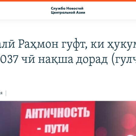
лӣ Раҳмон гуфт, ки ҳуку
2037 чӣ нақша дорад (гул
ся