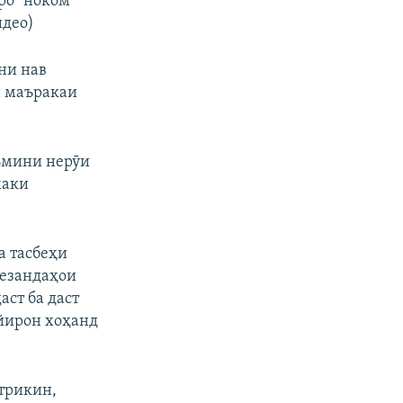
ро "ноком"
идео)
ни нав
н маъракаи
ъмини нерӯи
маки
а тасбеҳи
гезандаҳои
ст ба даст
ойирон хоҳанд
стрикин,