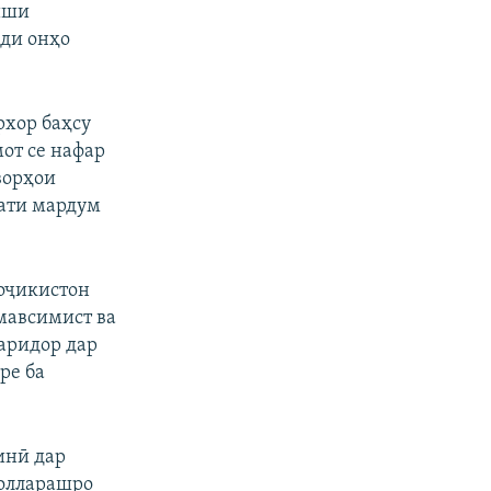
иши
дди онҳо
рхор баҳсу
от се нафар
еворҳои
кати мардум
оҷикистон
мавсимист ва
харидор дар
ре ба
инӣ дар
долларашро