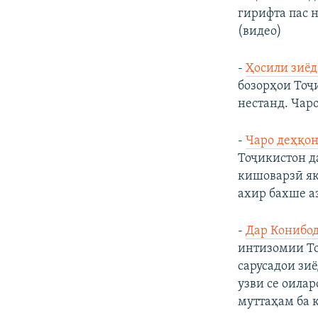
гирифта пас 
(видео)
-
Ҳосили зиёд
бозорҳои Тоҷ
нестанд. Чаро
-
Чаро деҳқон
Тоҷикистон д
кишоварзӣ як
ахир бахше а
-
Дар Конибод
интизомии То
сарусадои зи
узви се оилар
муттаҳам ба 