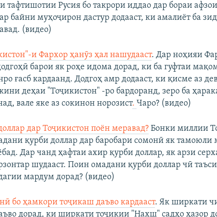
и тафтишотии Русия бо такрори иддао дар бораи афзо
ар байни муҳоҷирон дастур додааст, ки амалиёт ба зи
авад. (видео)
кистон"-и Фархор ҳанӯз ҳал нашудааст
. Дар ноҳияи Фа
дгоҳӣ барои як роҳе идома дорад, ки ба гуфтаи мақом
нро ғасб кардаанд. Додгоҳ амр додааст, ки қисме аз д
окини деҳаи "Тоҷикистон" -ро бардоранд, зеро ба ҳара
ад, вале яке аз сокинон норозист
.
Чаро? (видео)
доллар дар Тоҷикистон поён меравад?
Бонки миллии Т
мадани қурби доллар дар баробари сомонӣ як тамоюли 
бад. Дар чанд ҳафтаи ахир қурби доллар, як арзи сер
рзонтар шудааст. Поин омадани қурби доллар чӣ таъси
дагии мардум дорад? (видео)
ӣ бо ҳамкори тоҷикаш даъво кардааст
. Як ширкати ч
аъво дорад, ки ширкати тоҷикии "Нахш" садҳо ҳазор 