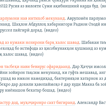
 мешаванд, ҳарчанд раиси ҷумҳури Украина ин ҳамла
2022 Русия аз вилояти Суми ақибнишинӣ карда буд
.
(в
парлумони нав интихоб мекунанд
. Аврупоиён парлумо
нанд. Шаҳлои Абдуллоҳ хабарнигори Радиои Озодӣ и
руссел пайгирӣ дорад. (видео)
ад аз кумаки нозирони барқ халос шавад
. Шабакаи та
мехоҳад бо истифода аз ҳисобкунакҳои ҳушманд аз ку
қ халос шавад. (видео)
н тасбеҳи нави бевирус офаридаанд
. Дар Ҳаҷҷи имсол
айни зойирон тақсим мекунанд, ки гуфта мешавад, ан
ушад ва имкон намедиҳад, бактерияҳои хатарнок аз да
сбеҳро дар дохили ҳавопаймоҳо ё дар худи Макка ба з
кру ниёиашон бехатар бошад. (видео)
астур дод, муҳоҷиронро сахт бигиранд
. Александр Ба