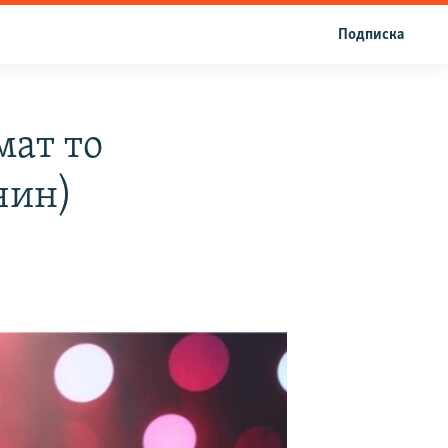
Подписка
мат то
чин)