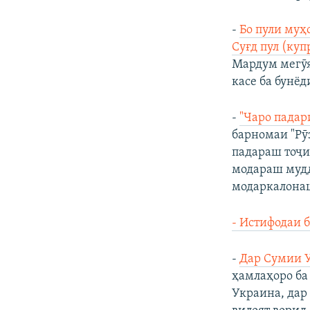
-
Бо пули муҳ
Суғд пул (куп
Мардум мегӯя
касе ба бунёд
-
"Чаро падар
барномаи "Рӯ
падараш тоҷи
модараш мудд
модаркалонаш
- Истифодаи 
-
Дар Сумии У
ҳамлаҳоро ба
Украина, дар