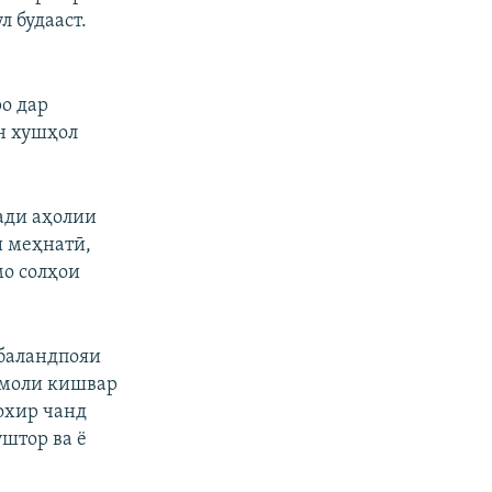
 будааст.
ро дар
н хушҳол
ади аҳолии
и меҳнатӣ,
мо солҳои
баландпояи
имоли кишвар
 охир чанд
уштор ва ё