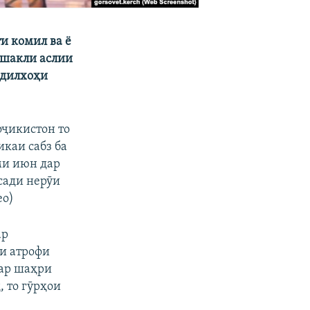
и комил ва ё
 шакли аслии
 дилхоҳи
Тоҷикистон то
икаи сабз ба
ми июн дар
сади нерӯи
ео)
ар
и атрофи
дар шаҳри
 то гӯрҳои