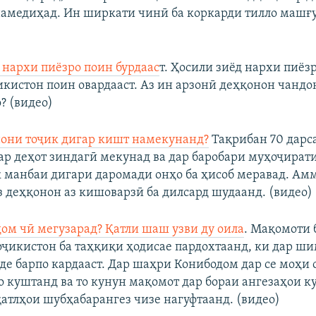
намедиҳад. Ин ширкати чинӣ ба коркарди тилло машғул
 нархи пиёзро поин бурдаас
т. Ҳосили зиёд нархи пиёз
икистон поин овардааст. Аз ин арзонӣ деҳқонон чандо
? (видео)
они тоҷик дигар кишт намекунанд?
Тақрибан 70 дарс
ар деҳот зиндагӣ мекунад ва дар баробари муҳоҷират
 манбаи дигари даромади онҳо ба ҳисоб меравад. Ам
з деҳқонон аз кишоварзӣ ба дилсард шудаанд. (видео)
ом чӣ мегузарад? Қатли шаш узви ду оила
. Мақомоти 
ҷикистон ба таҳқиқи ҳодисае пардохтаанд, ки дар ш
ёде барпо кардааст. Дар шаҳри Конибодом дар се моҳи
о куштанд ва то кунун мақомот дар бораи ангезаҳои к
қатлҳои шубҳабарангез чизе нагуфтаанд. (видео)