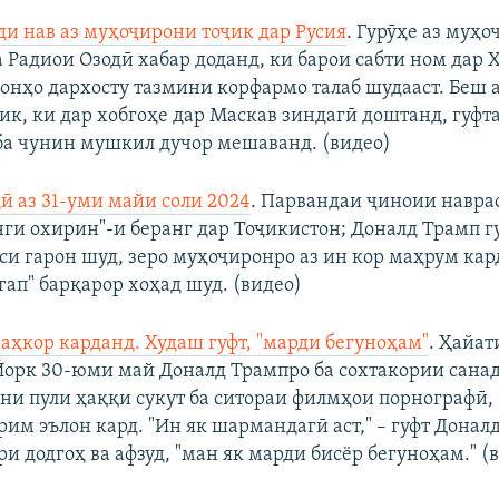
ди нав аз муҳоҷирони тоҷик дар Русия
. Гурӯҳе аз муҳ
а Радиои Озодӣ хабар доданд, ки барои сабти ном дар
 онҳо дархосту тазмини корфармо талаб шудааст. Беш а
ик, ки дар хобгоҳе дар Маскав зиндагӣ доштанд, гуфт
и ба чунин мушкил дучор мешаванд. (видео)
ӣ аз 31-уми майи соли 2024
. Парвандаи ҷиноии навра
анги охирин"-и беранг дар Тоҷикистон; Доналд Трамп г
кси гарон шуд, зеро муҳоҷиронро аз ин кор маҳрум кар
гап" барқарор хоҳад шуд. (видео)
аҳкор карданд. Худаш гуфт, "марди бегуноҳам"
. Ҳайа
орк 30-юми май Доналд Трампро ба сохтакории санад
ни пули ҳаққи сукут ба ситораи филмҳои порнографӣ,
рим эълон кард. "Ин як шармандагӣ аст," – гуфт Донал
ри додгоҳ ва афзуд, "ман як марди бисёр бегуноҳам." (