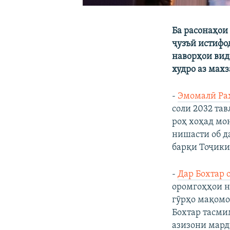
Ба расонаҳои 
ҷузъӣ истифо
наворҳои вид
худро аз мах
-
Эмомалӣ Раҳ
соли 2032 тав
роҳ хоҳад мо
нишасти об д
барқи Тоҷики
-
Дар Бохтар 
оромгоҳҳои н
гӯрҳо мақомот
Бохтар тасми
азизони мард