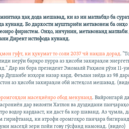
минтақа ҳақ дода мешавад, ки аз ин матлабҳо ба сурат
да кунанд. Бо дархости муштариён метавонем ба онҳо
еоиро фиристем. Онҳо, инчунин, метавонанд матлаби
зани Директ истифода кунанд.
мон гуфт, ки ҳукумат то соли 2037 чӣ нақша дорад
. "
лиди нерӯи барқро пурра аз ҳисоби захираҳои энергет
нд." Дар ин бора президент Эмомалӣ Раҳмон рӯзи 11-у
ар Душанбе изҳори назар кард. Феълан зиёда аз 98 дар
стон аз ҳисоби захираҳои обӣ истеҳсол мешавад. (вид
оромгоҳҳои масеҳиёнро обод мекунанд
. Вайронгарӣ д
асрониён дар вилояти Хатлон ва дуздидани панҷараҳо
ро водор кардааст, ки даст ба кор шаванд. Аз ҷумла, 
м гирифтаанд, ки атрофи оромгоҳро панҷара бигиранд,
уми масеҳӣ зери пойи гову гӯсфанд намонад. (видео)