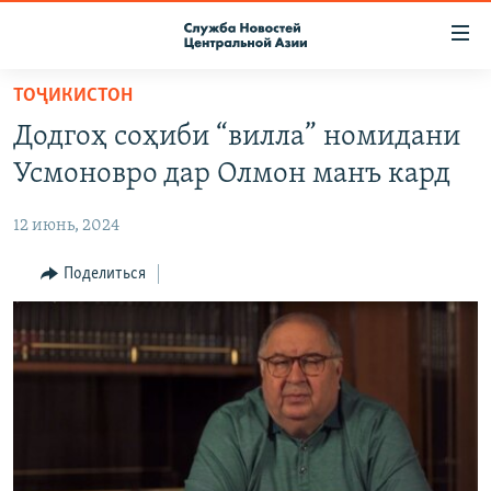
Ссылки
доступа
Вернуться
ТОҶИКИСТОН
к
О ПРОЕКТЕ
Додгоҳ соҳиби “вилла” номидани
основному
ПОДПИСКА
содержанию
Усмоновро дар Олмон манъ кард
КОНТАКТЫ
Вернутся
к
12 июнь, 2024
RFE/RL ДИРЕКТ
главной
НАСТОЯЩЕЕ ВРЕМЯ
Поделиться
навигации
Вернутся
МИГРАНТ МЕДИА
к
поиску