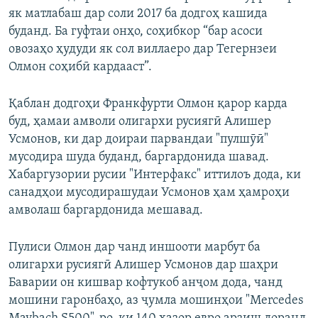
як матлабаш дар соли 2017 ба додгоҳ кашида
буданд. Ба гуфтаи онҳо, соҳибкор “бар асоси
овозаҳо ҳудуди як сол виллаеро дар Тегернзеи
Олмон соҳибӣ кардааст”.
Қаблан додгоҳи Франкфурти Олмон қарор карда
буд, ҳамаи амволи олигархи русиягӣ Алишер
Усмонов, ки дар доираи парвандаи "пулшӯӣ"
мусодира шуда буданд, баргардонида шавад.
Хабаргузории русии "Интерфакс" иттилоъ дода, ки
санадҳои мусодирашудаи Усмонов ҳам ҳамроҳи
амволаш баргардонида мешавад.
Пулиси Олмон дар чанд иншооти марбут ба
олигархи русиягӣ Алишер Усмонов дар шаҳри
Баварии он кишвар кофтукоб анҷом дода, чанд
мошини гаронбаҳо, аз ҷумла мошинҳои "Mercedes