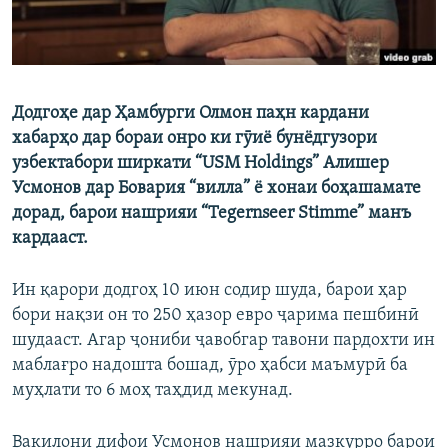
Додгоҳе дар Ҳамбурги Олмон паҳн кардани
хабарҳо дар бораи онро ки гӯиё бунёдгузори
узбектабори ширкати “USM Holdings” Алишер
Усмонов дар Бовария “вилла” ё хонаи боҳашамате
дорад, барои нашрияи “Tegernseer Stimme” манъ
кардааст.
Ин қарори додгоҳ 10 июн содир шуда, барои ҳар
бори нақзи он то 250 ҳазор евро ҷарима пешбинӣ
шудааст. Агар ҷониби ҷавобгар тавони пардохти ин
маблағро надошта бошад, ӯро ҳабси маъмурӣ ба
муҳлати то 6 моҳ таҳдид мекунад.
Вакилони дифои Усмонов нашрияи мазкурро барои