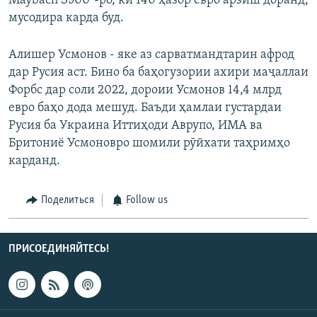
Maybach S500"-ро, ки 140 ҳазор евро арзиш доранд,
мусодира карда буд.
Алишер Усмонов - яке аз сарватмандтарин афрод
дар Русия аст. Бино ба баҳогузории ахири маҷаллаи
Форбс дар соли 2022, дороии Усмонов 14,4 млрд
евро баҳо дода мешуд. Баъди ҳамлаи густардаи
Русия ба Украина Иттиҳоди Аврупо, ИМА ва
Бритониё Усмоновро шомили рӯйхати таҳримҳо
карданд.
Поделиться
Follow us
ПРИСОЕДИНЯЙТЕСЬ!