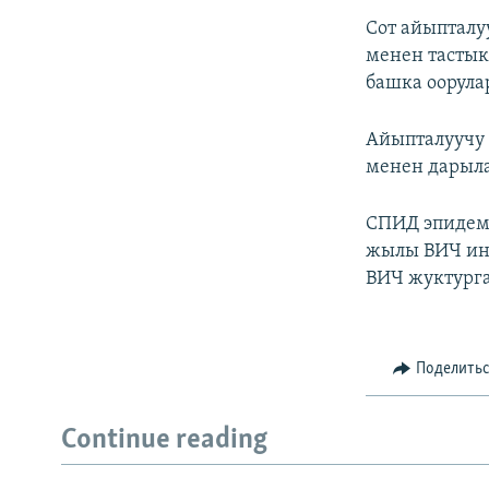
Сот айыпталу
менен тастык
башка оорула
Айыпталуучу 
менен дарыла
СПИД эпидеми
жылы ВИЧ инф
ВИЧ жуктурга
Поделить
Continue reading