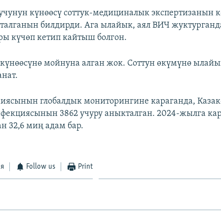
учунун күнөөсү соттук-медициналык экспертизанын к
талганын билдирди. Ага ылайык, аял ВИЧ жуктурган
ры күчөп кетип кайтыш болгон.
күнөөсүнө мойнуна алган жок. Соттун өкүмүнө ылайык
нат.
ясынын глобалдык мониторингине караганда, Казак
екциясынын 3862 учуру аныкталган. 2024-жылга кар
н 32,6 миң адам бар.
ся
Follow us
Print