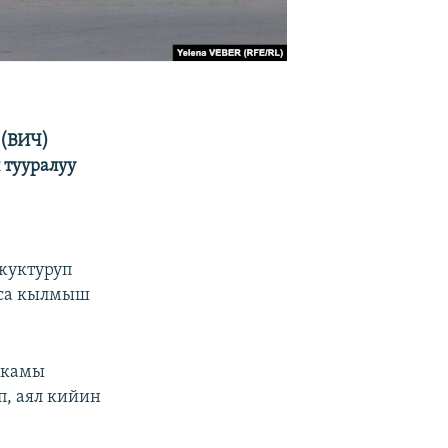
 (ВИЧ)
 тууралуу
жуктуруп
лса кылмыш
акамы
, аял кийин