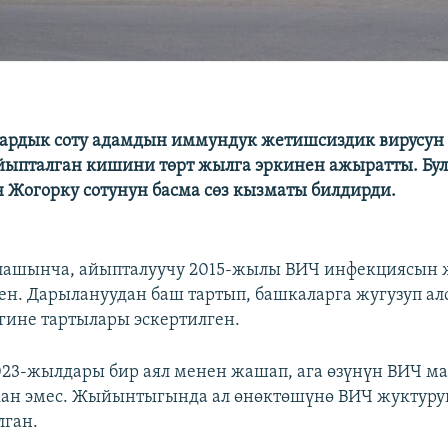
ардык соту адамдын иммундук жетишсиздик вирусун
йыпталган кишини төрт жылга эркинен ажыратты. Бул
 Жогорку сотунун басма сөз кызматы билдирди.
рлашынча, айыпталуучу 2015-жылы ВИЧ инфекциясын 
ен. Дарылануудан баш тартып, башкаларга жугузуп а
ине тартылары эскертилген.
23-жылдары бир аял менен жашап, ага өзүнүн ВИЧ м
кан эмес. Жыйынтыгында ал өнөктөшүнө ВИЧ жуктуруп
лган.