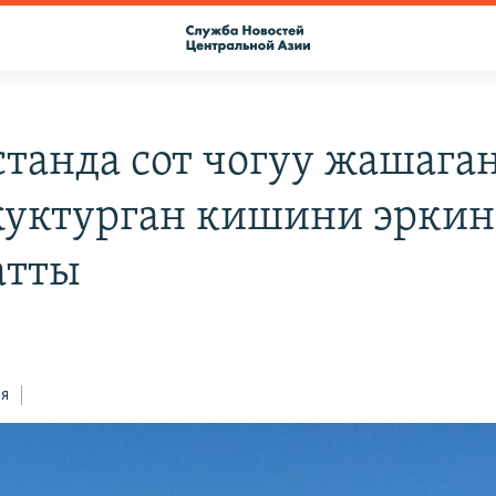
станда сот чогуу жашаган
уктурган кишини эркин
атты
ся