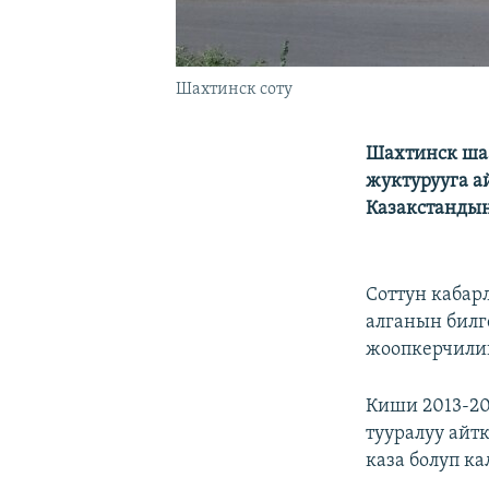
Шахтинск соту
Шахтинск ша
жуктурууга а
Казакстандын
Соттун каба
алганын билг
жоопкерчилиг
Киши 2013-20
тууралуу айт
каза болуп ка