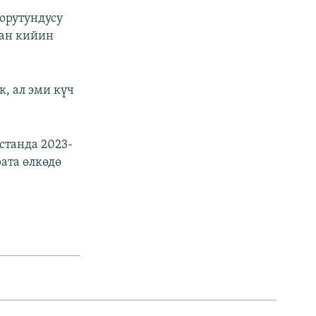
орутундусу
дан кийин
, ал эми күч
станда 2023-
ата өлкөдө