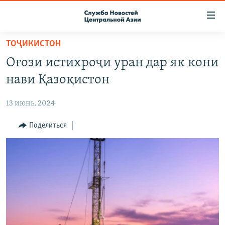
Ссылки
доступа
Вернуться
ТОҶИКИСТОН
к
О ПРОЕКТЕ
Оғози истихроҷи уран дар як кони
основному
ПОДПИСКА
содержанию
нави Қазоқистон
КОНТАКТЫ
Вернутся
к
13 июнь, 2024
RFE/RL ДИРЕКТ
главной
НАСТОЯЩЕЕ ВРЕМЯ
Поделиться
навигации
Вернутся
МИГРАНТ МЕДИА
к
поиску