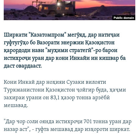
Ширкати "Казатомпром" мегӯяд, дар натиҷаи
гуфтугӯҳо бо Вазорати энержии Қазоқистон
қарордоди нави "муҳими стратегӣ"-ро барои
истихроҷи уран дар кони Инкайи ин кишвар ба
даст овардааст.
Кони Инкай дар ноҳияи Сузаки вилояти
Туркманистони Қазоқистон ҷойгир буда, ҳаҷми
захираи урани он 83,1 ҳазор тонна арзёбӣ
мешавад.
"Дар чор соли оянда истихроҷи 701 тонна уран дар
назар аст", - гуфта мешавад дар изҳороти ширкат.