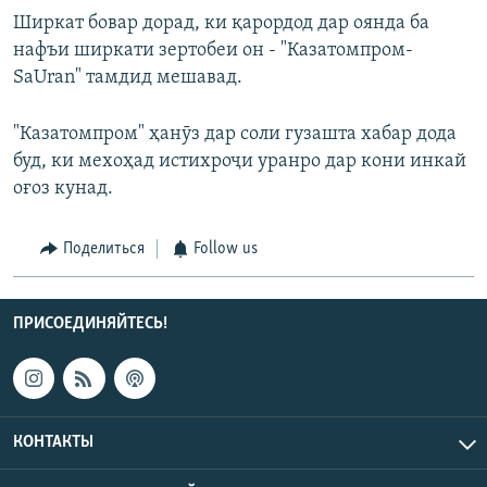
Ширкат бовар дорад, ки қарордод дар оянда ба
нафъи ширкати зертобеи он - "Казатомпром-
SaUran" тамдид мешавад.
"Казатомпром" ҳанӯз дар соли гузашта хабар дода
буд, ки мехоҳад истихроҷи уранро дар кони инкай
оғоз кунад.
Поделиться
Follow us
ПРИСОЕДИНЯЙТЕСЬ!
КОНТАКТЫ