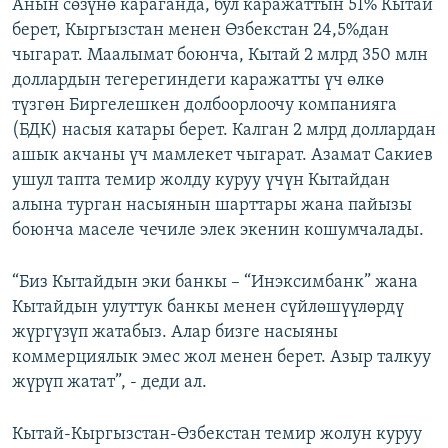
Анын сөзүнө караганда, бул каражаттын 51% Кытай
берет, Кыргызстан менен Өзбекстан 24,5%дан
чыгарат. Маалымат боюнча, Кытай 2 млрд 350 млн
доллардын тегерегиндеги каражатты үч өлкө
түзгөн Биргелешкен долбоорлоочу компанияга
(БДК) насыя катары берет. Калган 2 млрд доллардан
ашык акчаны үч мамлекет чыгарат. Азамат Сакиев
ушул тапта темир жолду куруу үчүн Кытайдан
алына турган насыянын шарттары жана пайызы
боюнча маселе чечиле элек экенин кошумчалады.
“Биз Кытайдын эки банкы – “Инэксимбанк” жана
Кытайдын улуттук банкы менен сүйлөшүүлөрдү
жүргүзүп жатабыз. Алар бизге насыяны
коммерциялык эмес жол менен берет. Азыр талкуу
жүрүп жатат”, - деди ал.
Кытай-Кыргызстан-Өзбекстан темир жолун куруу