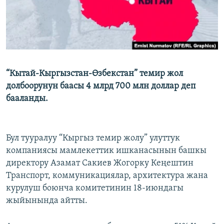
“Кытай-Кыргызстан-Өзбекстан” темир жол
долбоорунун баасы 4 млрд 700 млн доллар деп
бааланды.
Бул тууралуу “Кыргыз темир жолу” улуттук
компаниясы мамлекеттик ишканасынын башкы
директору Азамат Сакиев Жогорку Кеңештин
Транспорт, коммуникациялар, архитектура жана
курулуш боюнча комитетинин 18-июндагы
жыйынында айтты.