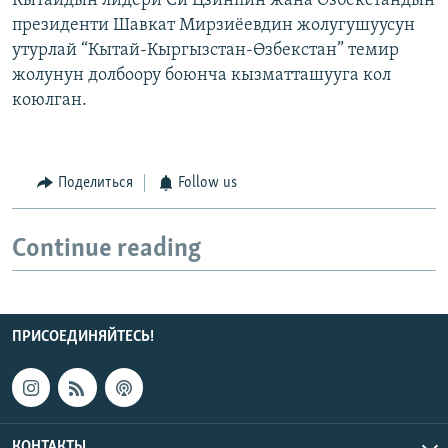
Кытайдын лидери Си Цзинпин жана Өзбекстандын
президенти Шавкат Мирзиёевдин жолугушуусун
утурлай “Кытай-Кыргызстан-Өзбекстан” темир
жолунун долбоору боюнча кызматташууга кол
коюлган.
Поделиться
Follow us
Continue reading
ПРИСОЕДИНЯЙТЕСЬ!
КОНТАКТЫ