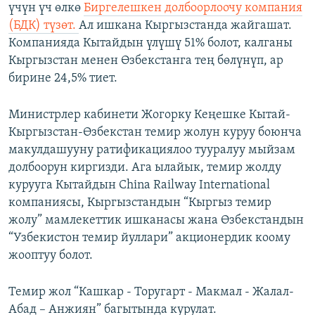
үчүн үч өлкө
Биргелешкен долбоорлоочу компания
(БДК) түзөт.
Ал ишкана Кыргызстанда жайгашат.
Компанияда Кытайдын үлүшү 51% болот, калганы
Кыргызстан менен Өзбекстанга тең бөлүнүп, ар
бирине 24,5% тиет.
Министрлер кабинети Жогорку Кеңешке Кытай-
Кыргызстан-Өзбекстан темир жолун куруу боюнча
макулдашууну ратификациялоо тууралуу мыйзам
долбоорун киргизди. Ага ылайык, темир жолду
курууга Кытайдын China Railway International
компаниясы, Кыргызстандын “Кыргыз темир
жолу” мамлекеттик ишканасы жана Өзбекстандын
“Узбекистон темир йуллари” акционердик коому
жооптуу болот.
Темир жол “Кашкар - Торугарт - Макмал - Жалал-
Абад – Анжиян” багытында курулат.