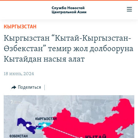
Ссылки
доступа
Вернуться
КЫРГЫЗСТАН
к
О ПРОЕКТЕ
Кыргызстан “Кытай-Кыргызстан-
основному
ПОДПИСКА
содержанию
Өзбекстан” темир жол долбооруна
КОНТАКТЫ
Вернутся
Кытайдан насыя алат
к
RFE/RL ДИРЕКТ
главной
18 июнь, 2024
НАСТОЯЩЕЕ ВРЕМЯ
навигации
Вернутся
Поделиться
МИГРАНТ МЕДИА
к
поиску