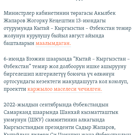
Министрлер кабинетинин төрагасы Акылбек
Жапаров Жогорку Кеңештин 13-июндагы
отурумунда Кытай – Кыргызстан – Өзбекстан темир
жолунун курулушу быйыл август айында
башталарын
маалымдаган.
6-июнда Бээжин шаарында “Кытай – Кыргызстан –
Өзбекстан” темир жол долбоорун ишке ашырууну
биргелешип илгерилетүү боюнча үч өлкөнүн
ортосундагы кезектеги макулдашууга кол коюлуп,
проектти
каржылоо маселеси чечилген.
2022-жылдын сентябрында Өзбекстандын
Самарканд шаарында Шанхай кызматташтык
уюмунун (ШКУ) саммитинин алкагында
Кыргызстандын президенти Садыр Жапаров,