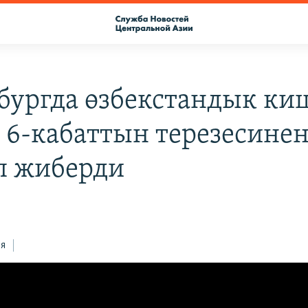
бургда өзбекстандык ки
 6-кабаттын терезесине
п жиберди
ся