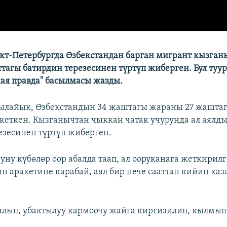
кт-Петербургда Өзбекстандан барган мигрант кызган
ттагы батирдин терезесинен түртүп жиберген. Бул туу
ая правда" басылмасы жазды.
ылайык, Өзбекстандын 34 жаштагы жараны 27 жашта
кеткен. Кызганычтан чыккан чатак учурунда ал аялды
езесинен түртүп жиберген.
ну күбөлөр оор абалда таап, ал ооруканага жеткирилг
н аракетине карабай, аял бир нече сааттан кийин каз
алып, убактылуу кармоочу жайга киргизилип, кылмы