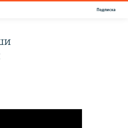
Подписка
ши
н