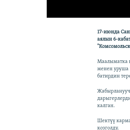
17-июнда Сан
аялын 6-каба
"Комсомольск
Маалыматка 
менен уруша 
батирдин тер
Жабырлануучу
дарыгерлерди
калган.
Шектүү карм
козголду.