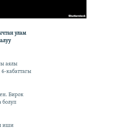
ычтан улам
ралуу
гы аялы
 6-кабаттагы
ен. Бирок
а болуп
ш иши