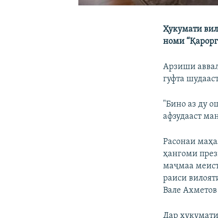
Ҳукумати вил
номи “Қарорг
Арзиши аввал
гуфта шудааст
"Бино аз ду о
афзудааст ма
Расонаи маҳа
ҳангоми през
маҷмаа меист
раиси вилоят
Вале Ахметов
Дар ҳукумати