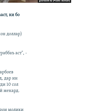
ст, ки бо
ион доллар)
раббаъ аст", -
зарбоев
, дар ин
ди 10 сол
ӣ мекард.
арои молики