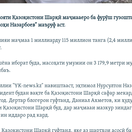
ояти Қазоқистони Шарқӣ маҷмааеро ба фурӯш гузоштаа
оҳи Назарбоев” маъруф аст.
ияи маҷмаа 1 миллиарду 115 миллион танга (2,4 милл
.
шёна иборат буда, масоҳати умумии он 3 179,9 метри му
нбаъ.
ллии "YK-news.kz" навиштааст, эҳтимол Нурсултон На
идент будан вақте ба Қазоқистони Шарқӣ сафар мекард
од. Дертар блогерон гуфтанд, Даниал Ахметов, ки ҳуду
и Қазоқистони Шарқӣ буд, дар маҷмааи мазкур зиндаг
 ин иддаро рад кард.
 Қазоқистони Шарқӣ гуфтанд, яке аз шартҳои асосӣ б