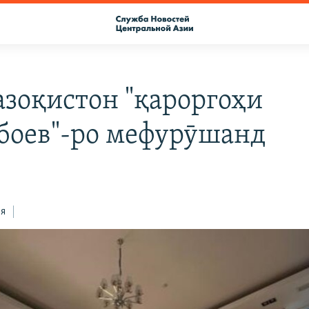
азоқистон "қароргоҳи
боев"-ро мефурӯшанд
ся