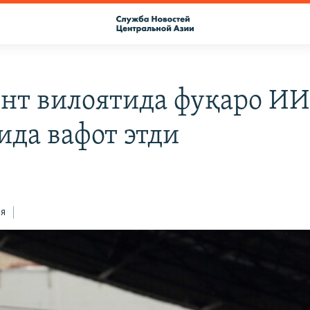
нт вилоятида фуқаро И
ида вафот этди
ся