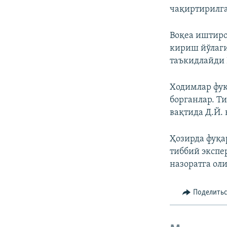
чақиртирилга
Воқеа иштиро
кириш йўлаги
таъкидлайди
Ходимлар фу
борганлар. Т
вақтида Д.Й. 
Ҳозирда фуқа
тиббий экспе
назоратга ол
Поделить