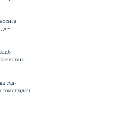
носига
, дея
олиб
тказилган
а суд-
ри томонидан