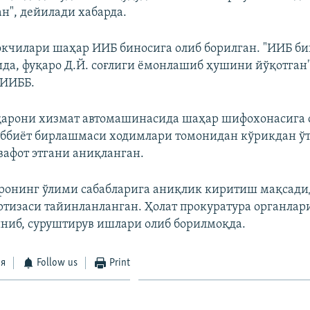
н", дейилади хабарда.
кчилари шаҳар ИИБ биносига олиб борилган. "ИИБ би
да, фуқаро Д.Й. соғлиги ёмонлашиб ҳушини йўқотган"
 ИИББ.
қарони хизмат автомашинасида шаҳар шифохонасига 
иббиёт бирлашмаси ходимлари томонидан кўрикдан ў
вафот этгани аниқланган.
ронинг ўлими сабабларига аниқлик киритиш мақсадид
ртизаси тайинланланган. Ҳолат прокуратура органла
иниб, суруштирув ишлари олиб борилмоқда.
ся
Follow us
Print