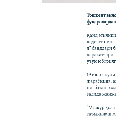
Тошкент вило
фуқаролардан
Қайд этилиши
кодексининг 
л” бандлари 
ҳаракатлари 
учун юборилг
19 июнь куни
жараёнида, а
нисбатан озо
залида жанжа
"Мазкур ҳола
таъминлаш ма