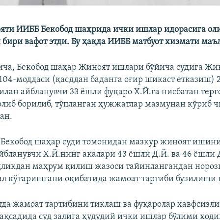
яти ИИББ Бекобод шаҳрида ички ишлар идорасига ол
 бири вафот этди. Бу ҳақда ИИББ матбуот хизмати маъ
ча, Бекобод шаҳар Жиноят ишлари бўйича судига Жи
104-моддаси (қасддан баданга оғир шикаст етказиш) 2-
билан айбланувчи 33 ёшли фуқаро Х.Й.га нисбатан терг
олиб борилиб, тўпланган ҳужжатлар мазмунан кўриб
ан.
 Бекобод шаҳар суди томонидан мазкур жиноят ишин
йбланувчи Х.Й.нинг акалари 43 ёшли Д.Й. ва 46 ёшли 
дликдан маҳрум қилиш жазоси тайинлангандан норози 
л кўтаришгани оқибатида жамоат тартиби бузилиши ю
тда жамоат тартибини тиклаш ва фуқаролар хавфсизл
қсадида суд залига ҳудудий ички ишлар бўлими ход