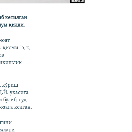
иб кетилган
лум қилди.
ноят
қисми “э, к,
ов
 чиқишлик
и кўриш
Д.Й. укасига
бўлиб, суд
зага келган.
игини
имлари